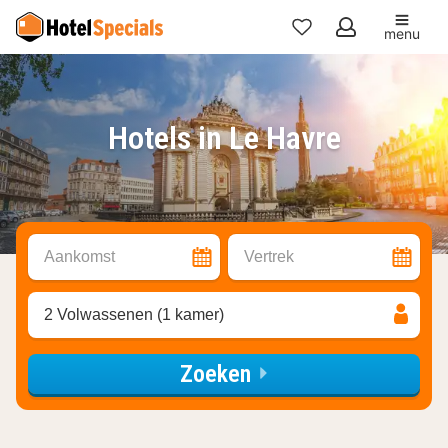
menu
Mijn
favorieten
Hotels in Le Havre
Aankomst
Vertrek
2 Volwassenen (1 kamer)
Zoeken