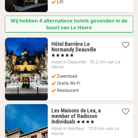
Lift
Wij hebben 4 alternatieve hotels gevonden in de
buurt van Le Havre
Hôtel Barrière Le
1
Normandy Deauville
nacht
, 5 Sterren
vanaf
Hotel in
Deauville
·
15.2 km van Le
580
Havre
€
Zwembad
Gratis Wi-Fi
Restaurant
Les Maisons de Lea, a
member of Radisson
1
Individuals
, 4 Sterren
nacht
Hotel in
Honfleur
·
12.6 km van Le
vanaf
Havre
244,09