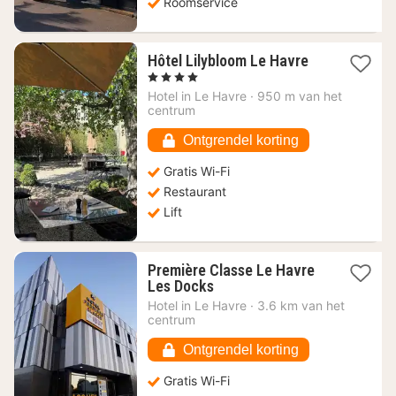
Roomservice
1
Hôtel Lilybloom Le Havre
nacht
, 4 Sterren
vanaf
Hotel in
Le Havre
·
950 m van het
137,72
centrum
€
Ontgrendel korting
Gratis Wi-Fi
Restaurant
Lift
Première Classe Le Havre
1
Les Docks
nacht
Hotel in
Le Havre
·
3.6 km van het
vanaf
centrum
47,28
€
Ontgrendel korting
Gratis Wi-Fi