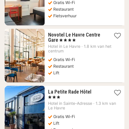
Gratis Wi-Fi
Restaurant
Fietsverhuur
Novotel Le Havre Centre
1
Gare
, 4 Sterren
nacht
Hotel in
Le Havre
·
1.8 km van het
vanaf
centrum
85,97
Gratis Wi-Fi
€
Restaurant
Lift
1
La Petite Rade Hôtel
nacht
, 3 Sterren
vanaf
Hotel in
Sainte-Adresse
·
1.3 km van
124,15
Le Havre
€
Gratis Wi-Fi
Lift