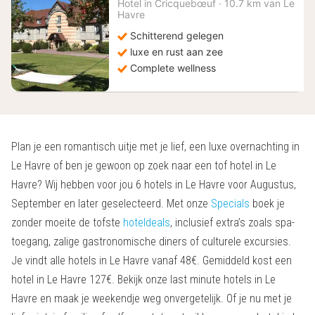
201
Hotel in
Cricquebœuf
·
10.7 km van Le
Havre
€
Schitterend gelegen
luxe en rust aan zee
Complete wellness
Plan je een romantisch uitje met je lief, een luxe overnachting in
Le Havre of ben je gewoon op zoek naar een tof hotel in Le
Havre? Wij hebben voor jou 6 hotels in Le Havre voor Augustus,
September en later geselecteerd. Met onze
Specials
boek je
zonder moeite de tofste
hoteldeals
, inclusief extra’s zoals spa-
toegang, zalige gastronomische diners of culturele excursies.
Je vindt alle hotels in Le Havre vanaf 48€. Gemiddeld kost een
hotel in Le Havre 127€. Bekijk onze last minute hotels in Le
Havre en maak je weekendje weg onvergetelijk. Of je nu met je