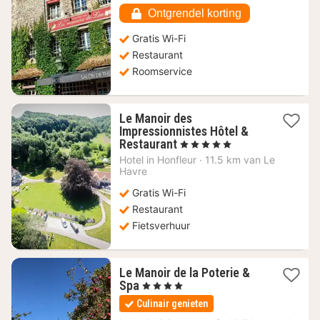
€
Ontgrendel korting
Gratis Wi-Fi
Restaurant
Roomservice
Le Manoir des
Impressionnistes Hôtel &
1
Restaurant
, 5 Sterren
nacht
Hotel in
Honfleur
·
11.5 km van Le
vanaf
Havre
280
Gratis Wi-Fi
€
Restaurant
Fietsverhuur
Le Manoir de la Poterie &
1
Spa
, 4 Sterren
nacht
Culinair genieten
vanaf