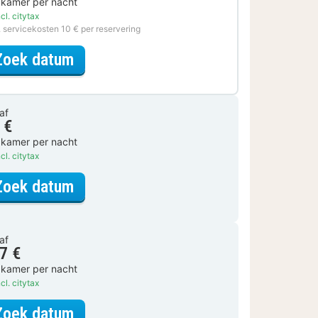
 kamer per nacht
cl. citytax
. servicekosten 10 € per reservering
voor Op de fiets
Zoek datum
af
 €
 kamer per nacht
cl. citytax
voor Tweepersoonskamer
Zoek datum
af
7 €
 kamer per nacht
cl. citytax
voor Tweepersoonskamer
Zoek datum