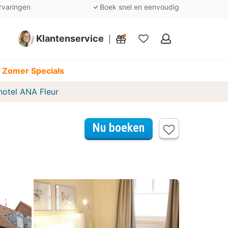
rvaringen
Boek snel en eenvoudig
Klantenservice
Mijn
favorieten
 Zomer Specials
hotel ANA Fleur
Nu boeken