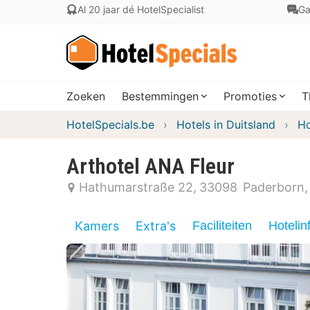
Al 20 jaar dé HotelSpecialist
Ga
Zoeken
Bestemmingen
Promoties
T
HotelSpecials.be
Hotels in Duitsland
Ho
Arthotel ANA Fleur
Hathumarstraße 22
33098
Paderborn
Kamers
Extra's
Faciliteiten
Hotelin