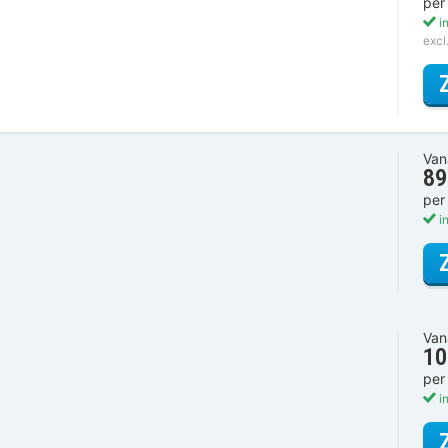
per
in
excl
Van
89
per
in
Van
10
per
in