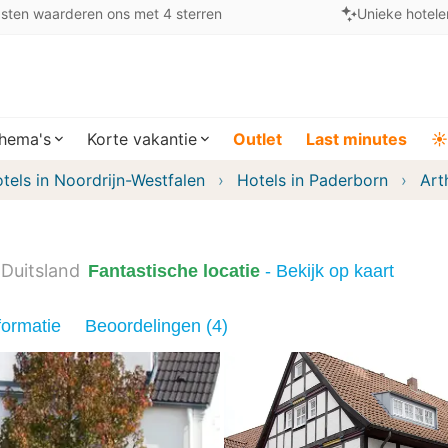
sten waarderen ons met 4 sterren
Unieke hotele
hema's
Korte vakantie
Outlet
Last minutes
☀️
tels in Noordrijn-Westfalen
Hotels in Paderborn
Art
Duitsland
Fantastische locatie
- Bekijk op kaart
formatie
Beoordelingen (4)