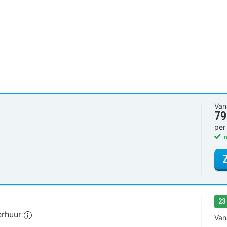
Van
79
per
in
23
verhuur
Van