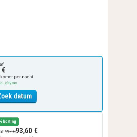
af
 €
 kamer per nacht
cl. citytax
voor Tweepersoonskamer
Zoek datum
 € korting
93,60 €
af
117 €