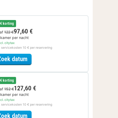
 € korting
97,60 €
af
122 €
 kamer per nacht
cl. citytax
. servicekosten 10 € per reservering
voor Voordeel Special
Zoek datum
 € korting
127,60 €
af
152 €
 kamer per nacht
cl. citytax
. servicekosten 10 € per reservering
voor Later Uitchecken
Zoek datum