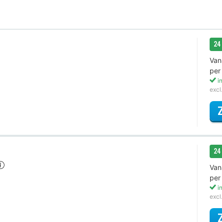
24
Van
per
in
excl
24
Van
per
in
excl