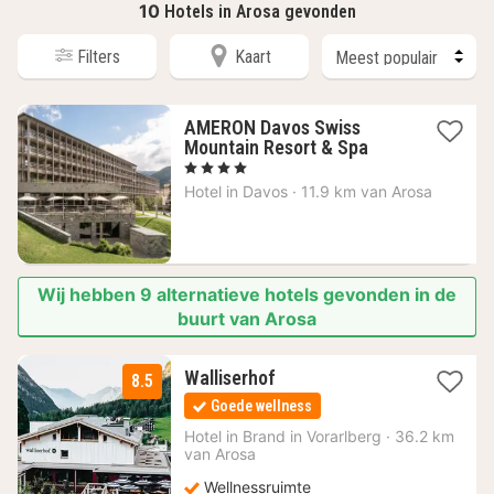
10
Hotels in Arosa gevonden
Filters
Kaart
AMERON Davos Swiss
1
Mountain Resort & Spa
nacht
, 4 Sterren
vanaf
Hotel in
Davos
·
11.9 km van Arosa
165,38
€
Wij hebben 9 alternatieve hotels gevonden in de
buurt van Arosa
1
Walliserhof
8.5
nacht
Goede wellness
vanaf
177,18
Hotel in
Brand in Vorarlberg
·
36.2 km
van Arosa
€
Wellnessruimte