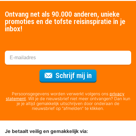
Ontvang net als 90.000 anderen, unieke
promoties en de tofste reisinspiratie in je
inbox!
Voor de nieuws
Schrijf mij in
Persoonsgegevens worden verwerkt volgens ons
privacy
statement
. Wil je de nieuwsbrief niet meer ontvangen? Dan kun
je je altijd gemakkelijk uitschrijven door onderaan de
nieuwsbrief op “afmelden” te klikken.
Je betaalt veilig en gemakkelijk via: