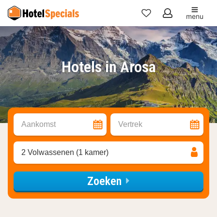
menu
Mijn
favorieten
Hotels in Arosa
Aankomst
Vertrek
2 Volwassenen (1 kamer)
Zoeken