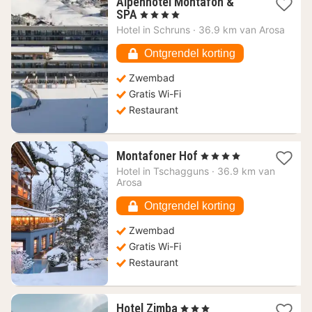
Alpenhotel Montafon &
1
SPA
, 4 Sterren
nacht
Hotel in
Schruns
·
36.9 km van Arosa
vanaf
273,10
Ontgrendel korting
€
Zwembad
Gratis Wi-Fi
Restaurant
1
Montafoner Hof
, 4 Sterren
nacht
Hotel in
Tschagguns
·
36.9 km van
vanaf
Arosa
274,94
€
Ontgrendel korting
Zwembad
Gratis Wi-Fi
Restaurant
1
Hotel Zimba
, 3 Sterren