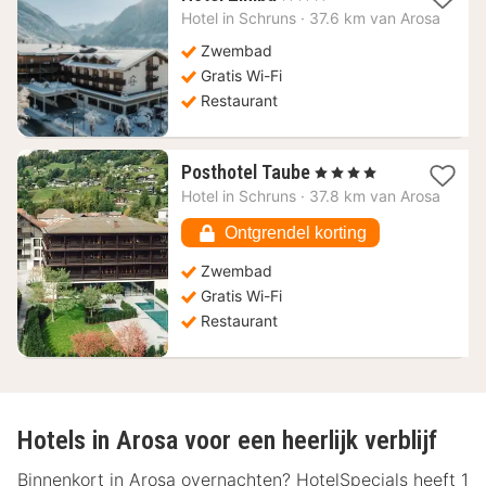
nacht
Hotel in
Schruns
·
37.6 km van Arosa
vanaf
222,01
Zwembad
€
Gratis Wi-Fi
Restaurant
1
Posthotel Taube
, 4 Sterren
nacht
Hotel in
Schruns
·
37.8 km van Arosa
vanaf
272,13
Ontgrendel korting
€
Zwembad
Gratis Wi-Fi
Restaurant
Hotels in Arosa voor een heerlijk verblijf
Binnenkort in Arosa overnachten? HotelSpecials heeft 1