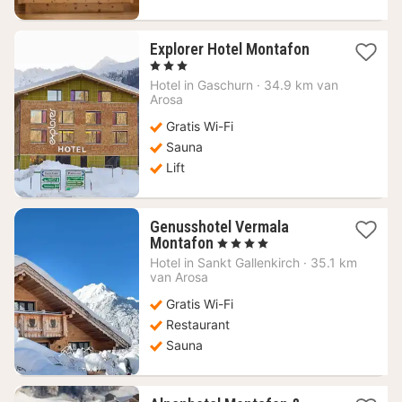
1
Explorer Hotel Montafon
nacht
, 3 Sterren
vanaf
Hotel in
Gaschurn
·
34.9 km van
92,98
Arosa
€
Gratis Wi-Fi
Sauna
Lift
Genusshotel Vermala
1
Montafon
, 4 Sterren
nacht
Hotel in
Sankt Gallenkirch
·
35.1 km
vanaf
van Arosa
270
Gratis Wi-Fi
€
Restaurant
Sauna