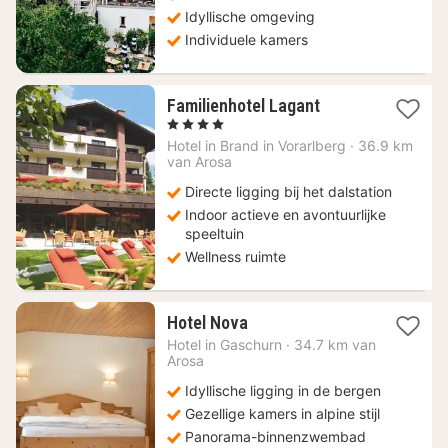
Idyllische omgeving
Individuele kamers
1
Familienhotel Lagant
nacht
, 4 Sterren
vanaf
Hotel in
Brand in Vorarlberg
·
36.9 km
453,20
van Arosa
€
Directe ligging bij het dalstation
Indoor actieve en avontuurlijke
speeltuin
Wellness ruimte
1
Hotel Nova
nacht
Hotel in
Gaschurn
·
34.7 km van
vanaf
Arosa
185,30
Idyllische ligging in de bergen
€
Gezellige kamers in alpine stijl
Panorama-binnenzwembad