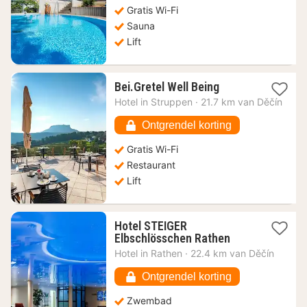
Gratis Wi-Fi
€
Sauna
Lift
1
Bei.Gretel Well Being
nacht
Hotel in
Struppen
·
21.7 km van Děčín
vanaf
160,93
Ontgrendel korting
€
Gratis Wi-Fi
Restaurant
Lift
Hotel STEIGER
1
Elbschlösschen Rathen
nacht
Hotel in
Rathen
·
22.4 km van Děčín
vanaf
169,34
Ontgrendel korting
€
Zwembad