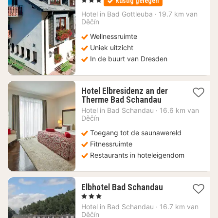
Rustig gelegen
vanaf
84,67
Hotel in
Bad Gottleuba
·
19.7 km van
Děčín
€
Wellnessruimte
Uniek uitzicht
In de buurt van Dresden
Hotel Elbresidenz an der
1
Therme Bad Schandau
nacht
Hotel in
Bad Schandau
·
16.6 km van
vanaf
Děčín
210
Toegang tot de saunawereld
€
Fitnessruimte
Restaurants in hoteleigendom
1
Elbhotel Bad Schandau
nacht
, 3 Sterren
vanaf
Hotel in
Bad Schandau
·
16.7 km van
142,05
Děčín