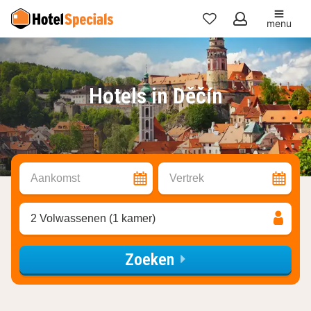
menu
Mijn
favorieten
Hotels in Děčín
Aankomst
Vertrek
2 Volwassenen (1 kamer)
Zoeken