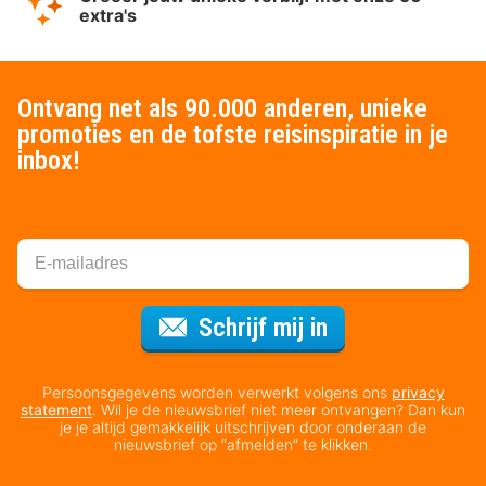
extra's
Ontvang net als 90.000 anderen, unieke
promoties en de tofste reisinspiratie in je
inbox!
Voor de nieuws
Schrijf mij in
Persoonsgegevens worden verwerkt volgens ons
privacy
statement
. Wil je de nieuwsbrief niet meer ontvangen? Dan kun
je je altijd gemakkelijk uitschrijven door onderaan de
nieuwsbrief op “afmelden” te klikken.