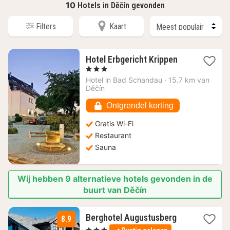
10
Hotels in Děčín gevonden
Filters
Kaart
1
Hotel Erbgericht Krippen
nacht
, 3 Sterren
vanaf
Hotel in
Bad Schandau
·
15.7 km van
136,03
Děčín
€
Ontgrendel korting
Gratis Wi-Fi
Restaurant
Sauna
Wij hebben 9 alternatieve hotels gevonden in de
buurt van Děčín
3
Berghotel Augustusberg
8.9
nachten
, 3 Sterren