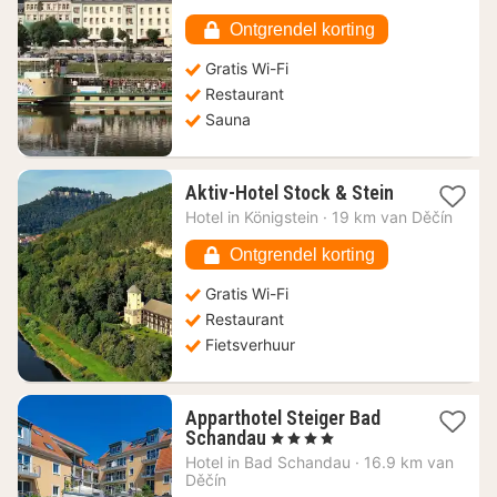
€
Ontgrendel korting
Gratis Wi-Fi
Restaurant
Sauna
1
Aktiv-Hotel Stock & Stein
nacht
Hotel in
Königstein
·
19 km van Děčín
vanaf
102,52
Ontgrendel korting
€
Gratis Wi-Fi
Restaurant
Fietsverhuur
Apparthotel Steiger Bad
1
Schandau
, 4 Sterren
nacht
Hotel in
Bad Schandau
·
16.9 km van
vanaf
Děčín
374,42