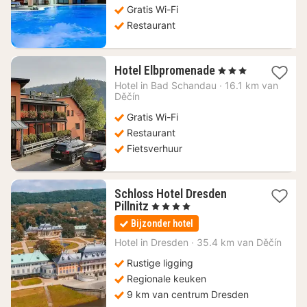
Gratis Wi-Fi
Restaurant
1
Hotel Elbpromenade
, 3 Sterren
nacht
Hotel in
Bad Schandau
·
16.1 km van
vanaf
Děčín
139,72
Gratis Wi-Fi
€
Restaurant
Fietsverhuur
Schloss Hotel Dresden
1
Pillnitz
, 4 Sterren
nacht
Bijzonder hotel
vanaf
199,28
Hotel in
Dresden
·
35.4 km van Děčín
€
Rustige ligging
Regionale keuken
9 km van centrum Dresden