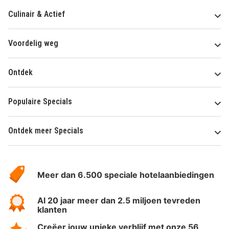
Culinair & Actief
Voordelig weg
Ontdek
Populaire Specials
Ontdek meer Specials
Over
HotelSpecials
Meer dan 6.500 speciale hotelaanbiedingen
Al 20 jaar meer dan 2.5 miljoen tevreden
klanten
Creëer jouw unieke verblijf met onze 56