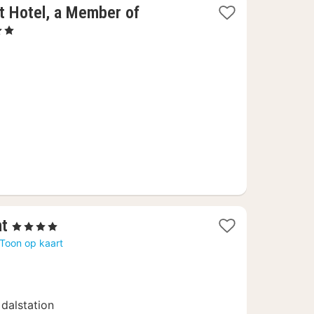
 Hotel, a Member of
ren
t
f
09
1
nt
, 4 Sterren
nacht
Toon op kaart
vanaf
453,20
€
 dalstation