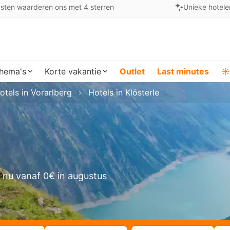
sten waarderen ons met 4 sterren
Unieke hotele
hema's
Korte vakantie
Outlet
Last minutes
☀️
otels in Vorarlberg
Hotels in Klösterle
 nu vanaf 0€ in augustus