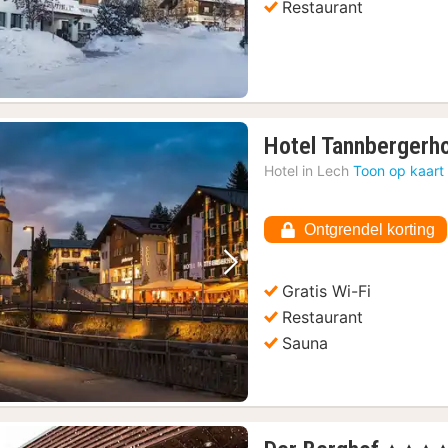
Restaurant
Hotel Tannbergerh
Hotel in
Lech
Toon op kaart
Ontgrendel korting
Vorige foto
Volgende foto
Gratis Wi-Fi
Restaurant
Sauna