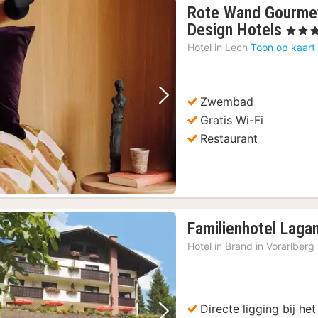
Rote Wand Gourmet
1
Design Hotels
, 4 Ster
nach
Hotel in
Lech
Toon op kaart
vana
400,
€
Zwembad
Vorige foto
Volgende foto
Gratis Wi-Fi
Restaurant
Familienhotel Laga
Hotel in
Brand in Vorarlberg
Directe ligging bij het