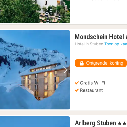
Mondschein Hotel 
Hotel in
Stuben
Toon op kaa
Ontgrendel korting
Vorige foto
Volgende foto
Gratis Wi-Fi
Restaurant
1
Arlberg Stuben
, 3 St