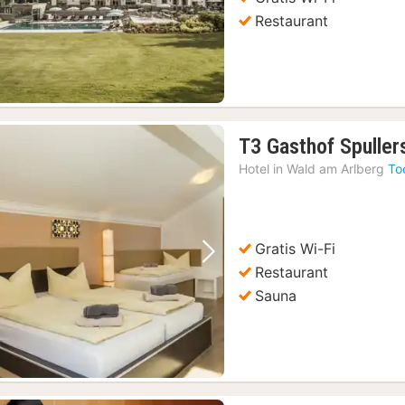
Restaurant
T3 Gasthof Spuller
Hotel in
Wald am Arlberg
To
Gratis Wi-Fi
Vorige foto
Volgende foto
Restaurant
Sauna