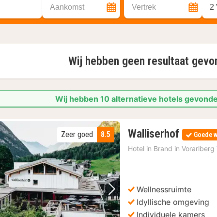
Aankomst
Vertrek
2
Wij hebben geen resultaat gev
Wij hebben 10 alternatieve hotels gevonde
1
Walliserhof
Zeer goed
8.5
Goede w
nacht
Hotel in
Brand in Vorarlberg
vanaf
177,18
€
Wellnessruimte
Vorige foto
Volgende foto
Idyllische omgeving
Individuele kamers