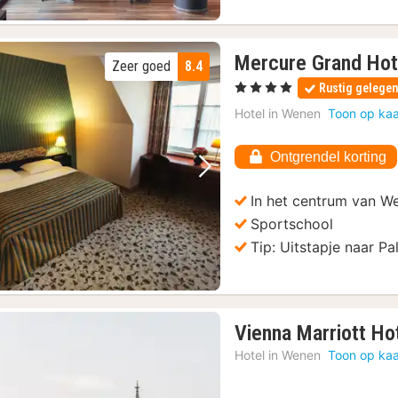
Mercure Grand Hot
Zeer goed
8.4
, 4 Sterren
Rustig gelege
Hotel in
Wenen
Toon op kaa
Ontgrendel korting
Vorige foto
Volgende foto
In het centrum van W
Sportschool
Tip: Uitstapje naar P
Vienna Marriott Ho
Hotel in
Wenen
Toon op kaa