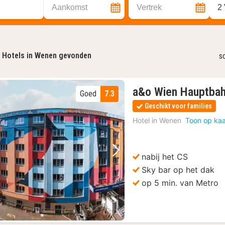
Aankomst
Vertrek
2
Hotels in Wenen gevonden
s
a&o Wien Hauptba
Goed
7.3
Geschikt voor families
Hotel in
Wenen
Toon op kaa
nabij het CS
Vorige foto
Volgende foto
Sky bar op het dak
op 5 min. van Metro