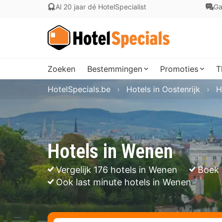
Al 20 jaar dé HotelSpecialist
Ga
Zoeken
Bestemmingen
Promoties
T
HotelSpecials.be
Hotels in Oostenrijk
H
Hotels in Wenen
Vergelijk 176 hotels in Wenen
Boek 
Ook last minute hotels in Wenen