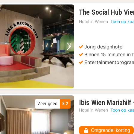
The Social Hub Vie
Hotel in
Wenen
Toon op kaa
Jong designhotel
Vorige foto
Volgende foto
Binnen 15 minuten in
Entertainmentprogr
Ibis Wien Mariahilf
Zeer goed
8.2
Hotel in
Wenen
Toon op kaa
Ontgrendel korting