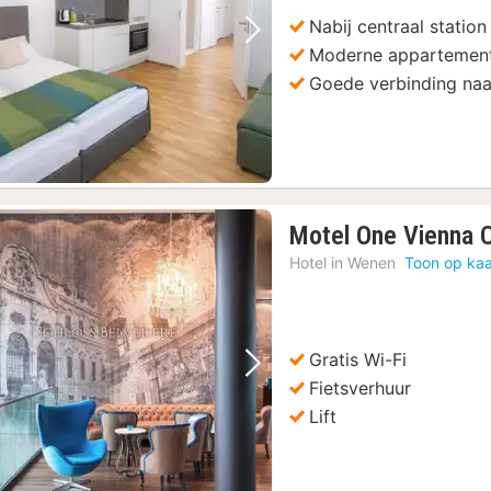
Nabij centraal statio
Vorige foto
Volgende foto
Moderne appartement
Goede verbinding naa
Motel One Vienna C
Hotel in
Wenen
Toon op kaa
Gratis Wi-Fi
Vorige foto
Volgende foto
Fietsverhuur
Lift