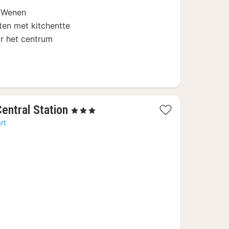
€
n Wenen
en met kitchentte
r het centrum
1
entral Station
, 3 Sterren
nacht
rt
vanaf
75,45
€