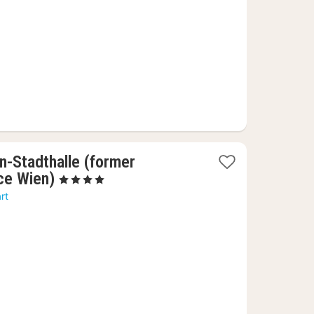
€
n-Stadthalle (former
1
ce Wien)
, 4 Sterren
nacht
rt
vanaf
58,19
€