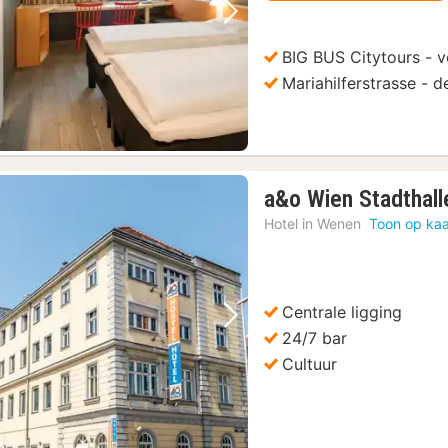
Vorige foto
Volgende foto
BIG BUS Citytours - v
Mariahilferstrasse - 
a&o Wien Stadthall
Hotel in
Wenen
Toon op kaa
Centrale ligging
Vorige foto
Volgende foto
24/7 bar
Cultuur