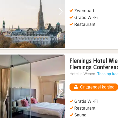
Zwembad
Vorige foto
Volgende foto
Gratis Wi-Fi
Restaurant
Flemings Hotel Wie
Flemings Conferen
Hotel in
Wenen
Toon op kaa
Ontgrendel korting
Vorige foto
Volgende foto
Gratis Wi-Fi
Restaurant
Sauna