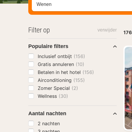
Zoek op hotel, regio of stad
Filter op
verwijder
176
Populaire filters
Inclusief ontbijt
(156)
Gratis annuleren
(10)
Betalen in het hotel
(156)
Airconditioning
(155)
Zomer Special
(2)
Wellness
(30)
Aantal nachten
2 nachten
3 nachten