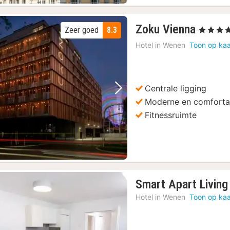
r lunch of diner
(152)
1
en Tuinen Tour
(152)
Zoku Vienna
Zeer goed
8.3
, 4 Sterren
nacht
n Wenen
(152)
Hotel in
Wenen
Toon op kaa
vanaf
ortingen/Metro
(152)
91,67
sightseeingbus
(152)
€
in de Karlskirche
(152)
Centrale ligging
Vorige foto
Volgende foto
Moderne en comforta
Fitnessruimte
Smart Apart Living
Hotel in
Wenen
Toon op kaa