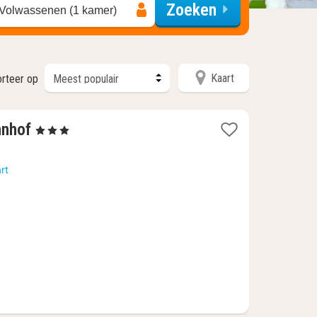
Zoeken
 Volwassenen (1 kamer)
Kaart
orteer op
2
hnhof
, 3 Sterren
nachten
vanaf
rt
80,46
€