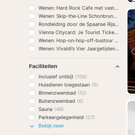
Wenen: Hard Rock Cafe met vast menu voo
Wenen: Skip-the-Line Schonbrunn Paleis 
Rondleiding door de Spaanse Rijschool i
Vienna Citycard: Je Tourist Ticket incl. K
Wenen: Hop-on-hop-off-bustour met een 
Wenen: Vivaldi’s Vier Jaargetijdenconcert 
Faciliteiten
Inclusief ontbijt
(156)
Huisdieren toegestaan
(5)
Binnenzwembad
(12)
Buitenzwembad
(6)
Sauna
(49)
Parkeergelegenheid
(27)
Faciliteiten
Bekijk meer