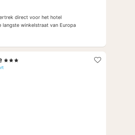
ertrek direct voor het hotel
de langste winkelstraat van Europa
2
e
, 3 Sterren
nachten
rt
vanaf
70,09
€