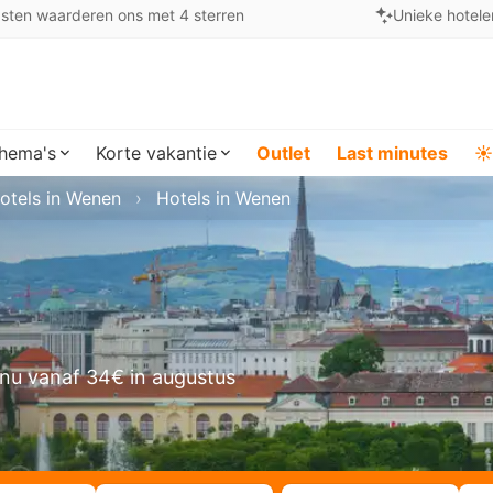
sten waarderen ons met 4 sterren
Unieke hotele
hema's
Korte vakantie
Outlet
Last minutes
☀️
otels in Wenen
Hotels in Wenen
nu vanaf 34€ in augustus