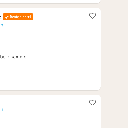
Design hotel
rt
bele kamers
1
nacht
rt
vanaf
71,10