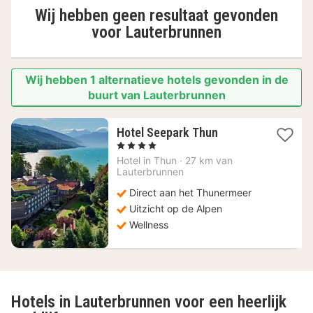
Wij hebben geen resultaat gevonden
voor
Lauterbrunnen
Wij hebben 1 alternatieve hotels gevonden in de
buurt van Lauterbrunnen
1
Hotel Seepark Thun
nacht
, 4 Sterren
vanaf
Hotel in
Thun
·
27 km van
209,17
Lauterbrunnen
€
Direct aan het Thunermeer
Uitzicht op de Alpen
Wellness
Hotels in Lauterbrunnen voor een heerlijk