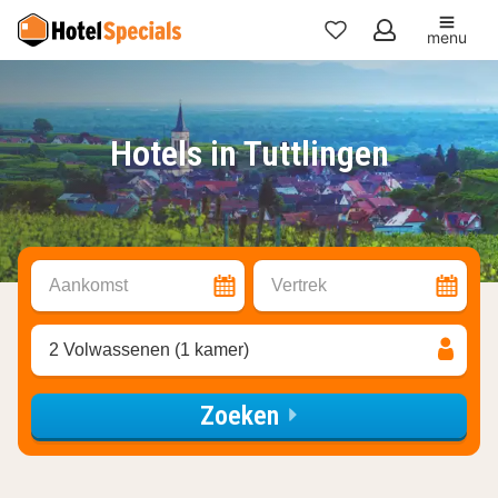
menu
Mijn
favorieten
Hotels in Tuttlingen
Aankomst
Vertrek
2 Volwassenen (1 kamer)
Zoeken