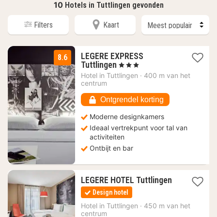
10
Hotels in Tuttlingen gevonden
Filters
Kaart
LEGERE EXPRESS
8.6
1
Tuttlingen
, 3 Sterren
nacht
Hotel in
Tuttlingen
·
400 m van het
vanaf
centrum
87
€
Ontgrendel korting
Moderne designkamers
Ideaal vertrekpunt voor tal van
activiteiten
Ontbijt en bar
1
LEGERE HOTEL Tuttlingen
nacht
Design hotel
vanaf
109
Hotel in
Tuttlingen
·
450 m van het
centrum
€