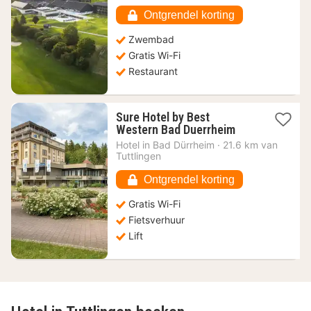
€
Ontgrendel korting
Zwembad
Gratis Wi-Fi
Restaurant
Sure Hotel by Best
1
Western Bad Duerrheim
nacht
Hotel in
Bad Dürrheim
·
21.6 km van
vanaf
Tuttlingen
109,35
€
Ontgrendel korting
Gratis Wi-Fi
Fietsverhuur
Lift