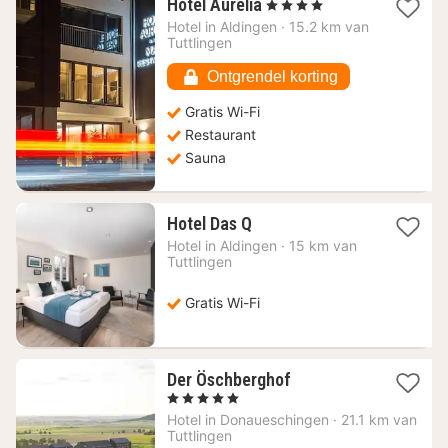
1
Hotel Aurelia
, 4 Sterren
nacht
Hotel in
Aldingen
·
15.2 km van
vanaf
Tuttlingen
100,94
€
Ontgrendel korting
Gratis Wi-Fi
Restaurant
Sauna
1
Hotel Das Q
nacht
Hotel in
Aldingen
·
15 km van
vanaf
Tuttlingen
85,05
€
Gratis Wi-Fi
1
Der Öschberghof
nacht
, 5 Sterren
vanaf
Hotel in
Donaueschingen
·
21.1 km van
336,86
Tuttlingen