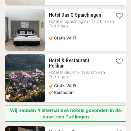
1
Hotel Das Q Spaichingen
nacht
Hotel in
Spaichingen
·
11.7 km van
vanaf
Tuttlingen
82,43
€
Gratis Wi-Fi
Hotel & Restaurant
1
Pelikan
nacht
Hotel in
Beuron
·
13.6 km van
vanaf
Tuttlingen
143,83
Gratis Wi-Fi
€
Restaurant
Wij hebben 4 alternatieve hotels gevonden in de
buurt van Tuttlingen