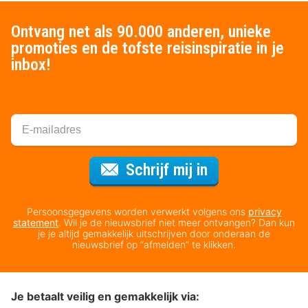
Ontvang net als 90.000 anderen, unieke
promoties en de tofste reisinspiratie in je
inbox!
Voor de nieuws
Schrijf mij in
Persoonsgegevens worden verwerkt volgens ons
privacy
statement
. Wil je de nieuwsbrief niet meer ontvangen? Dan kun
je je altijd gemakkelijk uitschrijven door onderaan de
nieuwsbrief op “afmelden” te klikken.
Je betaalt veilig en gemakkelijk via: