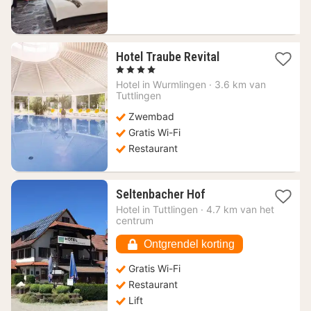
1
Hotel Traube Revital
nacht
, 4 Sterren
vanaf
Hotel in
Wurmlingen
·
3.6 km van
95,80
Tuttlingen
€
Zwembad
Gratis Wi-Fi
Restaurant
1
Seltenbacher Hof
nacht
Hotel in
Tuttlingen
·
4.7 km van het
vanaf
centrum
120,70
€
Ontgrendel korting
Gratis Wi-Fi
Restaurant
Lift