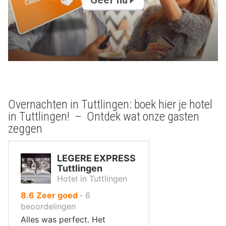
Overnachten in Tuttlingen: boek hier je hotel
in Tuttlingen! – Ontdek wat onze gasten
zeggen
LEGERE EXPRESS
Tuttlingen
Hotel in Tuttlingen
uit
8.6
Zeer goed
‐
6
10
beoordelingen
,
Alles was perfect. Het