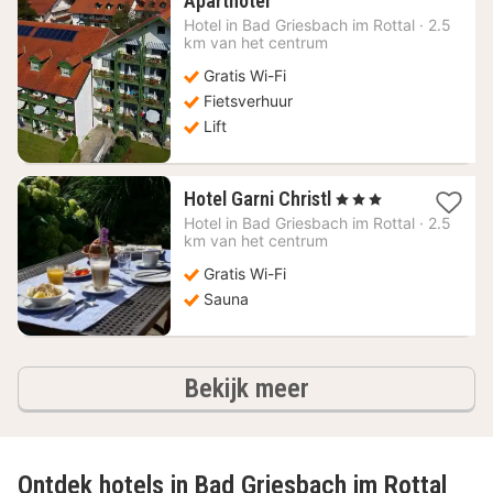
Aparthotel
nacht
Hotel in
Bad Griesbach im Rottal
·
2.5
vanaf
km van het centrum
68,64
Gratis Wi-Fi
€
Fietsverhuur
Lift
1
Hotel Garni Christl
, 3 Sterren
nacht
Hotel in
Bad Griesbach im Rottal
·
2.5
vanaf
km van het centrum
118,77
Gratis Wi-Fi
€
Sauna
hotels
Bekijk meer
Ontdek hotels in Bad Griesbach im Rottal