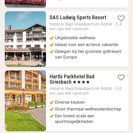
1
DAS Ludwig Sports Resort
nacht
Hotel in
Bad Griesbach im Rottal
·
2.4
vanaf
km van het centrum
130
Uitgebreide wellness
€
Ideaal voor een actieve vakantie
Gelegen bij het grootste golfresort
van Europa
Hartls Parkhotel Bad
1
Griesbach
, 4 Sterren
nacht
Hotel in
Bad Griesbach im Rottal
·
2.6
vanaf
km van het centrum
311,36
Diverse keuken
€
Groot thermaal wellnesslandschap
Een breed scala aan
sportmogelijkheden