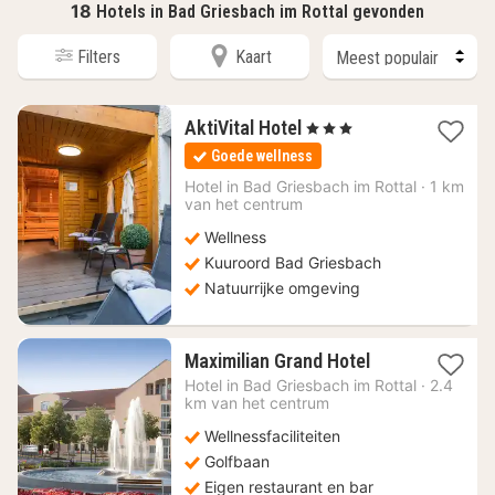
18
Hotels in Bad Griesbach im Rottal gevonden
Filters
Kaart
1
AktiVital Hotel
, 3 Sterren
nacht
Goede wellness
vanaf
214,80
Hotel in
Bad Griesbach im Rottal
·
1 km
van het centrum
€
Wellness
Kuuroord Bad Griesbach
Natuurrijke omgeving
1
Maximilian Grand Hotel
nacht
Hotel in
Bad Griesbach im Rottal
·
2.4
vanaf
km van het centrum
152
Wellnessfaciliteiten
€
Golfbaan
Eigen restaurant en bar