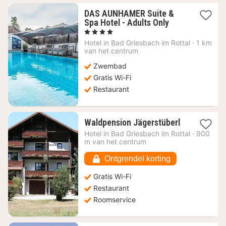
DAS AUNHAMER Suite &
1
Spa Hotel - Adults Only
nacht
, 4 Sterren
vanaf
Hotel in
Bad Griesbach im Rottal
·
1 km
116,31
van het centrum
€
Zwembad
Gratis Wi-Fi
Restaurant
1
Waldpension Jägerstüberl
nacht
Hotel in
Bad Griesbach im Rottal
·
900
vanaf
m van het centrum
100,79
€
Ontgrendel korting
Gratis Wi-Fi
Restaurant
Roomservice