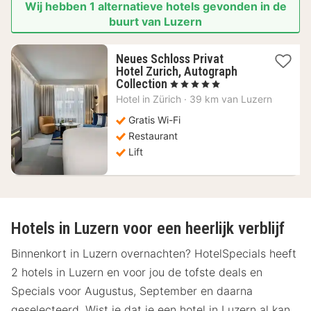
Wij hebben 1 alternatieve hotels gevonden in de
buurt van Luzern
Neues Schloss Privat
Hotel Zurich, Autograph
1
Collection
, 5 Sterren
nacht
Hotel in
Zürich
·
39 km van Luzern
vanaf
455,89
Gratis Wi-Fi
€
Restaurant
Lift
Hotels in Luzern voor een heerlijk verblijf
Binnenkort in Luzern overnachten? HotelSpecials heeft
2 hotels in Luzern en voor jou de tofste deals en
Specials voor Augustus, September en daarna
geselecteerd. Wist je dat je een hotel in Luzern al kan