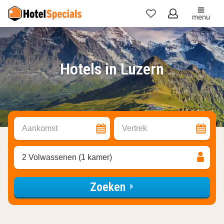
menu
Mijn
favorieten
Hotels in Luzern
Aankomst
Vertrek
2 Volwassenen (1 kamer)
Zoeken