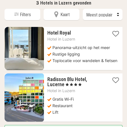
3
Hotels in Luzern gevonden
Filters
Kaart
1
Hotel Royal
nacht
Hotel in
Luzern
vanaf
275,68
Panorama-uitzicht op het meer
€
Rustige ligging
Toplocatie voor wandelen & fietsen
Radisson Blu Hotel,
1
Lucerne
, 4 Sterren
nacht
Hotel in
Luzern
vanaf
234,60
Gratis Wi-Fi
€
Restaurant
Lift