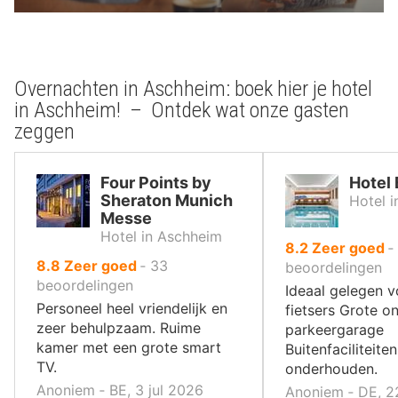
Overnachten in Aschheim: boek hier je hotel
in Aschheim! – Ontdek wat onze gasten
zeggen
Four Points by
Hotel
Sheraton Munich
Hotel i
Messe
Hotel in Aschheim
uit
8.2
Zeer goed
‐
uit
8.8
Zeer goed
‐
33
10
beoordelingen
10
beoordelingen
,
Ideaal gelegen v
,
Personeel heel vriendelijk en
fietsers Grote 
zeer behulpzaam. Ruime
parkeergarage
kamer met een grote smart
Buitenfaciliteite
TV.
onderhouden.
Anoniem ‐ BE, 3 jul 2026
Anoniem ‐ DE, 2