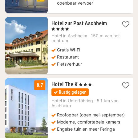
openbaar vervoer
1
Hotel zur Post Aschheim
nacht
, 4 Sterren
vanaf
Hotel in
Aschheim
·
150 m van het
68,69
centrum
€
Gratis Wi-Fi
Restaurant
Fietsverhuur
1
Hotel The K
, 3 Sterren
8.7
nacht
Rustig gelegen
vanaf
149
Hotel in
Unterföhring
·
5.1 km van
Aschheim
€
Roofopbar (open mei-september)
Moderne, comfortabele kamers
Engelse tuin en meer Feringa