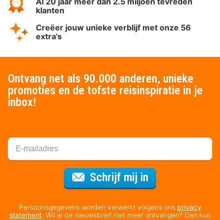
Al 20 jaar meer dan 2.5 miljoen tevreden
klanten
Creëer jouw unieke verblijf met onze 56
extra's
Ontvang net als 90.000 anderen, unieke
promoties en de tofste reisinspiratie in je
inbox!
Voor de nieuws
Schrijf mij in
Persoonsgegevens worden verwerkt volgens ons
privacy
statement
. Wil je de nieuwsbrief niet meer ontvangen? Dan kun