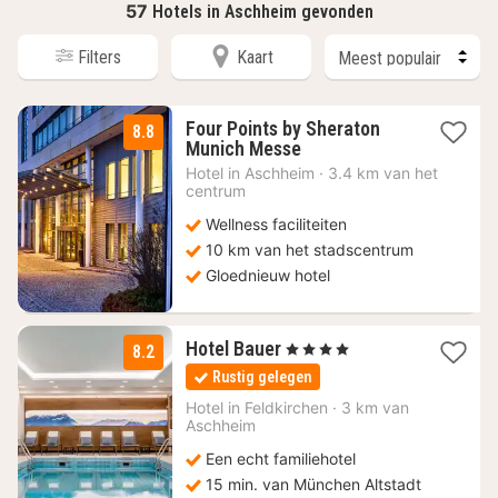
57
Hotels in Aschheim gevonden
Filters
Kaart
Four Points by Sheraton
8.8
2
Munich Messe
nachten
Hotel in
Aschheim
·
3.4 km van het
vanaf
centrum
64
Wellness faciliteiten
€
10 km van het stadscentrum
Gloednieuw hotel
1
Hotel Bauer
, 4 Sterren
8.2
nacht
Rustig gelegen
vanaf
160
Hotel in
Feldkirchen
·
3 km van
Aschheim
€
Een echt familiehotel
15 min. van München Altstadt