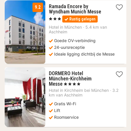
Ramada Encore by
9.2
1
Wyndham Munich Messe
nacht
, 3 Sterren
Rustig gelegen
vanaf
94,50
Hotel in
München
·
5.4 km van
Aschheim
€
Goede OV-verbinding
24-uursreceptie
Ideale ligging dichtbij de Messe
DORMERO Hotel
München-Kirchheim
1
Messe
, 4 Sterren
nacht
Hotel in
Kirchheim bei München
·
3.2
vanaf
km van Aschheim
51,85
Gratis Wi-Fi
€
Lift
Roomservice