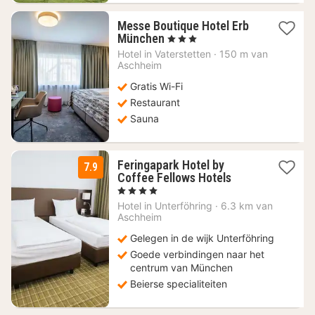
Messe Boutique Hotel Erb
1
München
, 3 Sterren
nacht
Hotel in
Vaterstetten
·
150 m van
vanaf
Aschheim
67,29
Gratis Wi-Fi
€
Restaurant
Sauna
Feringapark Hotel by
7.9
2
Coffee Fellows Hotels
nachten
, 4 Sterren
vanaf
Hotel in
Unterföhring
·
6.3 km van
69
Aschheim
€
Gelegen in de wijk Unterföhring
Goede verbindingen naar het
centrum van München
Beierse specialiteiten