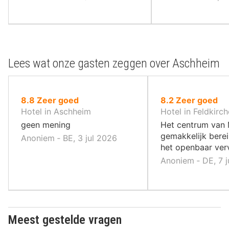
Lees wat onze gasten zeggen over Aschheim
uit
uit
8.8
Zeer goed
8.2
Zeer goed
10
10
Hotel in Aschheim
Hotel in Feldkirc
,
,
geen mening
Het centrum van 
gemakkelijk bere
Anoniem ‐ BE, 3 jul 2026
het openbaar ver
Anoniem ‐ DE, 7 j
Meest gestelde vragen