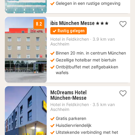
Gelegen in een rustige omgeving
1
ibis München Messe
, 3 Sterren
8.2
nacht
Rustig gelegen
vanaf
62
Hotel in
Feldkirchen
·
3.9 km van
Aschheim
€
Binnen 20 min. in centrum München
Gezellige hotelbar met biertuin
Ontbijtbuffet met zelfgebakken
wafels
McDreams Hotel
1
München-Messe
nacht
Hotel in
Feldkirchen
·
3.5 km van
vanaf
Aschheim
46,74
Gratis parkeren
€
Huisdiervriendelijk
Uitstekende verbinding met het