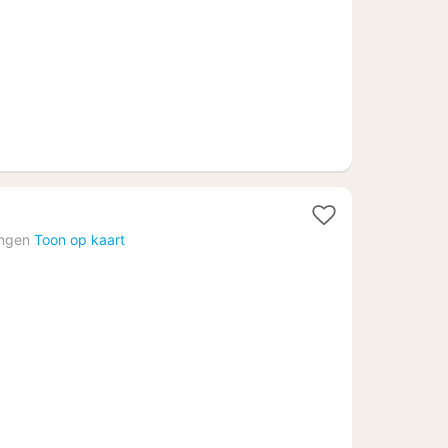
1
nacht
ingen
Toon op kaart
vanaf
89,65
€