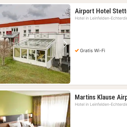
Airport Hotel Stet
Hotel in
Leinfelden-Echterd
Vorige foto
Volgende foto
Gratis Wi-Fi
Martins Klause Air
Hotel in
Leinfelden-Echterd