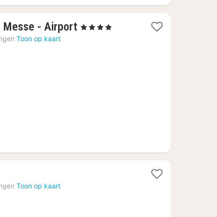
1
t Messe - Airport
, 4 Sterren
nacht
ingen
Toon op kaart
vanaf
79,32
€
ingen
Toon op kaart