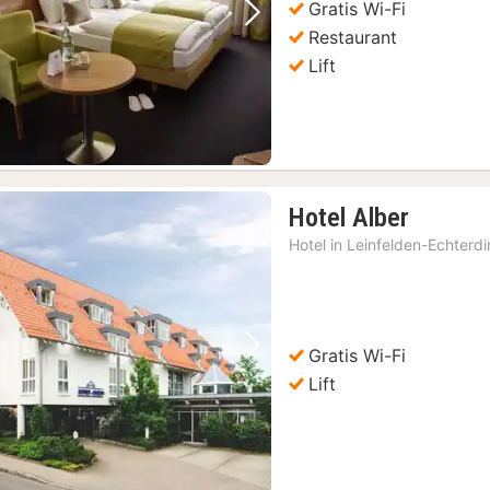
Gratis Wi-Fi
Vorige foto
Volgende foto
Restaurant
Lift
ag en zondag
(1)
1
Hotel Alber
nacht
Hotel in
Leinfelden-Echterd
vanaf
105,65
€
Gratis Wi-Fi
Vorige foto
Volgende foto
Lift