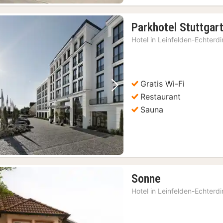
Parkhotel Stuttgar
Hotel in
Leinfelden-Echterd
Gratis Wi-Fi
Vorige foto
Volgende foto
Restaurant
Sauna
1
Sonne
nacht
Hotel in
Leinfelden-Echterd
vanaf
66,59