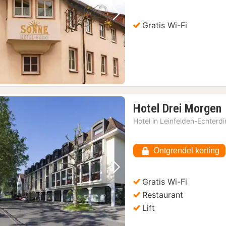
€
Vorige foto
Volgende foto
Gratis Wi-Fi
Hotel Drei Morgen
Hotel in
Leinfelden-Echterd
Ontgrendel korting
Vorige foto
Volgende foto
Gratis Wi-Fi
Restaurant
Lift