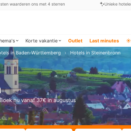
sten waarderen ons met 4 sterren
Unieke hotele
hema's
Korte vakantie
Outlet
Last minutes
☀️
tels in Baden-Württemberg
Hotels in Steinenbronn
n
Boek nu vanaf 37€ in augustus