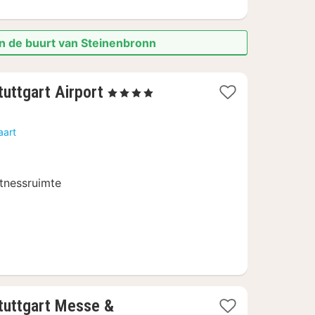
in de buurt van Steinenbronn
2
uttgart Airport
, 4 Sterren
nachten
vanaf
aart
94
€
itnessruimte
tuttgart Messe &