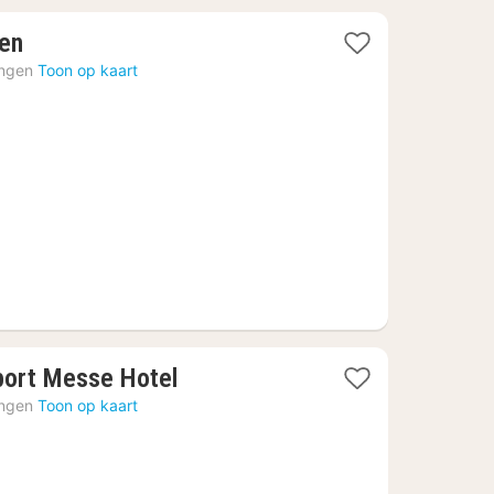
1
ten
nacht
ingen
Toon op kaart
vanaf
36,61
€
1
port Messe Hotel
nacht
ingen
Toon op kaart
vanaf
75,82
€