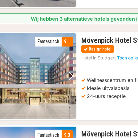
Wij hebben 3 alternatieve hotels gevonden 
Mövenpick Hotel St
Fantastisch
9.1
Design hotel
Hotel in
Stuttgart
Toon op k
Wellnesscentrum en f
Vorige foto
Volgende foto
Ideale uitvalsbasis
24-uurs receptie
Mövenpick Hotel S
Fantastisch
9.3