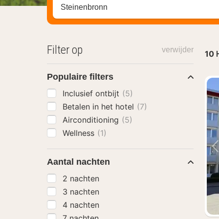
Zoek op hotel, regio of stad
Filter op
verwijder
10
Populaire filters
Inclusief ontbijt
(5)
Betalen in het hotel
(7)
Airconditioning
(5)
Wellness
(1)
Aantal nachten
2 nachten
3 nachten
4 nachten
7 nachten