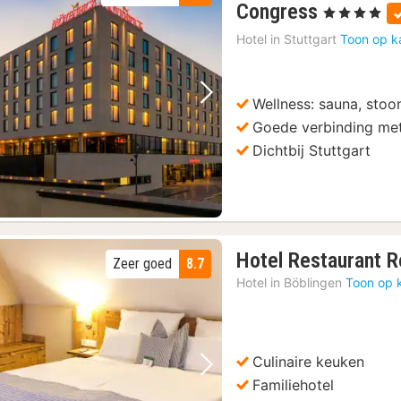
2
Congress
, 4 Sterren
nachten
Hotel in
Stuttgart
Toon op k
vanaf
94
€
Wellness: sauna, stoo
Vorige foto
Volgende foto
Goede verbinding me
Dichtbij Stuttgart
Hotel Restaurant 
Zeer goed
8.7
Hotel in
Böblingen
Toon op 
Culinaire keuken
Vorige foto
Volgende foto
Familiehotel