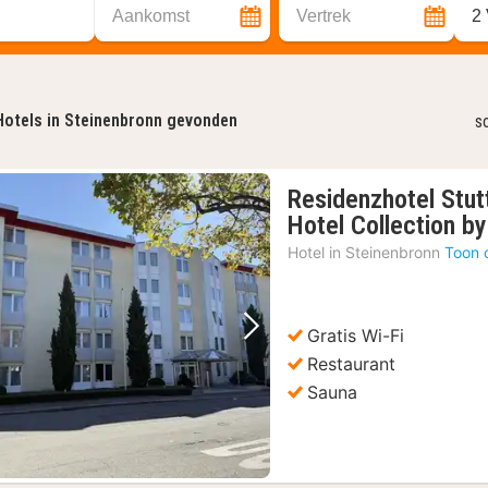
Aankomst
Vertrek
2
Hotels in Steinenbronn gevonden
s
Residenzhotel Stut
Hotel Collection b
Hotel in
Steinenbronn
Toon 
Gratis Wi-Fi
Vorige foto
Volgende foto
Restaurant
Sauna