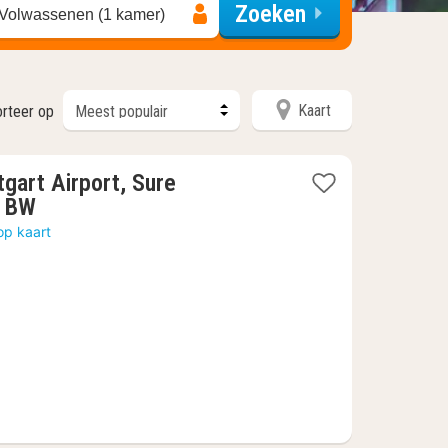
Zoeken
 Volwassenen (1 kamer)
Kaart
orteer op
tgart Airport, Sure
1
y BW
nacht
op kaart
vanaf
59,72
€