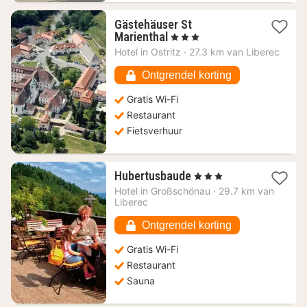
Gästehäuser St
1
Marienthal
, 3 Sterren
nacht
Hotel in
Ostritz
·
27.3 km van Liberec
vanaf
100,94
Ontgrendel korting
€
Gratis Wi-Fi
Restaurant
Fietsverhuur
1
Hubertusbaude
, 3 Sterren
nacht
Hotel in
Großschönau
·
29.7 km van
vanaf
Liberec
149,81
€
Ontgrendel korting
Gratis Wi-Fi
Restaurant
Sauna