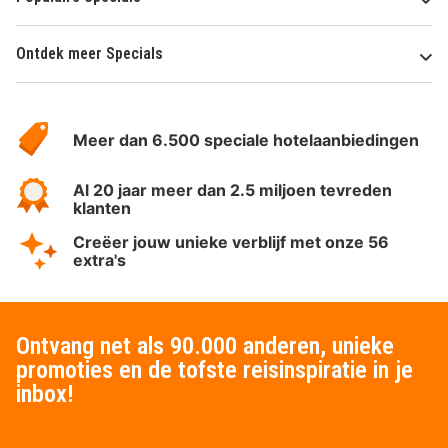
Ontdek meer Specials
Over
HotelSpecials
Meer dan 6.500 speciale hotelaanbiedingen
Al 20 jaar meer dan 2.5 miljoen tevreden
klanten
Creëer jouw unieke verblijf met onze 56
extra's
Ontvang net als 90.000 anderen, unieke
promoties en de tofste reisinspiratie in je
inbox!