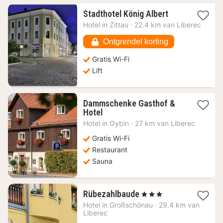
1
Stadthotel König Albert
nacht
Hotel in
Zittau
·
22.4 km van Liberec
vanaf
90
Ontgrendel korting
€
Gratis Wi-Fi
Lift
Dammschenke Gasthof &
1
Hotel
nacht
Hotel in
Oybin
·
27 km van Liberec
vanaf
103,64
Gratis Wi-Fi
€
Restaurant
Sauna
1
Rübezahlbaude
, 3 Sterren
nacht
Hotel in
Großschönau
·
29.4 km van
vanaf
Liberec
100,94