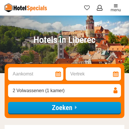
menu
Mijn
favorieten
Hotels in Liberec
Aankomst
Vertrek
2 Volwassenen (1 kamer)
Zoeken