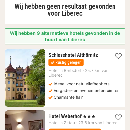
Wij hebben geen resultaat gevonden
voor
Liberec
Wij hebben 9 alternatieve hotels gevonden in de
buurt van Liberec
1
Schlosshotel Althörnitz
nacht
Rustig gelegen
vanaf
99
Hotel in
Bertsdorf
·
25.7 km van
Liberec
€
Ideaal voor natuurliefhebbers
Vergader- en evenementenruimtes
Charmante flair
1
Hotel Weberhof
, 3 Sterren
nacht
Hotel in
Zittau
·
23.6 km van Liberec
vanaf