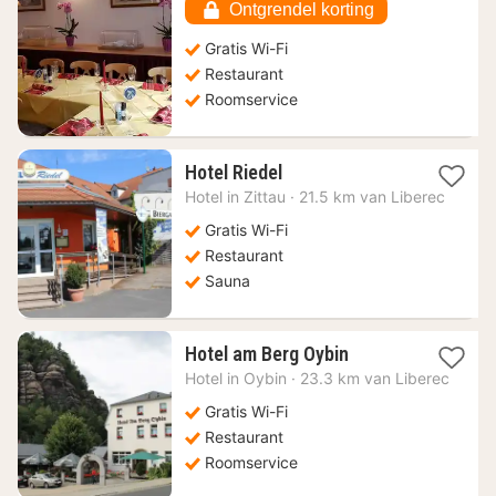
93,92
Ontgrendel korting
€
Gratis Wi-Fi
Restaurant
Roomservice
1
Hotel Riedel
nacht
Hotel in
Zittau
·
21.5 km van Liberec
vanaf
95,48
Gratis Wi-Fi
€
Restaurant
Sauna
1
Hotel am Berg Oybin
nacht
Hotel in
Oybin
·
23.3 km van Liberec
vanaf
76,64
Gratis Wi-Fi
€
Restaurant
Roomservice