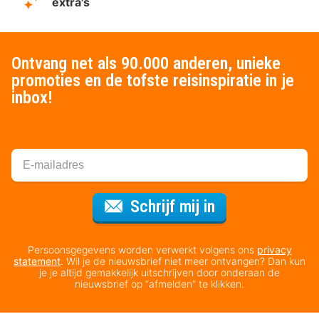
extra's
Ontvang net als 90.000 anderen, unieke
promoties en de tofste reisinspiratie in je
inbox!
Voor de nieuws
Schrijf mij in
Persoonsgegevens worden verwerkt volgens ons
privacy
statement
. Wil je de nieuwsbrief niet meer ontvangen? Dan kun
je je altijd gemakkelijk uitschrijven door onderaan de
nieuwsbrief op “afmelden” te klikken.