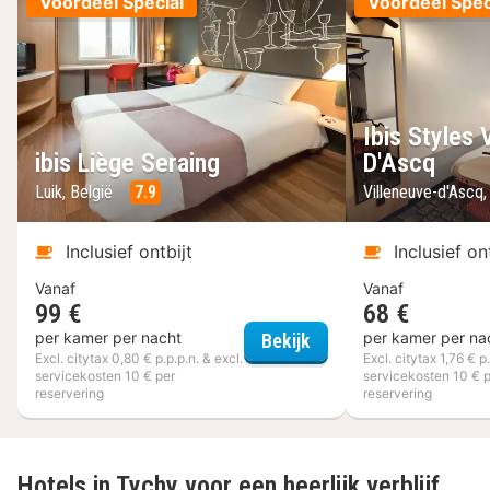
Voordeel Special
Voordeel Spec
Ibis Styles 
ibis Liège Seraing
D'Ascq
Luik, België
7.9
Villeneuve-d'Ascq, 
Inclusief ontbijt
Inclusief on
Vanaf
Vanaf
99 €
68 €
ibis Liège Seraing
per kamer per nacht
per kamer per na
Bekijk
Excl. citytax 0,80 € p.p.p.n. & excl.
Excl. citytax 1,76 € p.
servicekosten 10 € per
servicekosten 10 € 
reservering
reservering
Hotels in Tychy voor een heerlijk verblijf