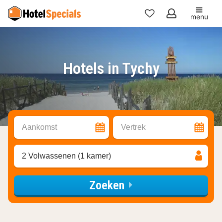
menu
Mijn
favorieten
Hotels in Tychy
Aankomst
Vertrek
2 Volwassenen (1 kamer)
Zoeken