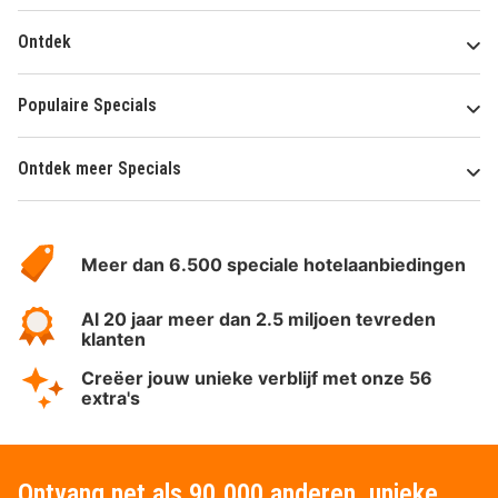
Ontdek
Populaire Specials
Ontdek meer Specials
Over
HotelSpecials
Meer dan 6.500 speciale hotelaanbiedingen
Al 20 jaar meer dan 2.5 miljoen tevreden
klanten
Creëer jouw unieke verblijf met onze 56
extra's
Ontvang net als 90.000 anderen, unieke