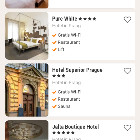
1
Pure White
, 4 Sterren
nacht
Hotel in
Praag
vanaf
63,71
Gratis Wi-Fi
€
Restaurant
Lift
1
Hotel Superior Prague
nacht
, 3 Sterren
vanaf
Hotel in
Praag
62,39
€
Gratis Wi-Fi
Restaurant
Sauna
1
Jalta Boutique Hotel
nacht
, 5 Sterren
vanaf
Hotel in
Praag