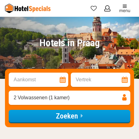
menu
Mijn
favorieten
Hotels in Praag
Aankomst
Vertrek
2 Volwassenen (1 kamer)
Zoeken