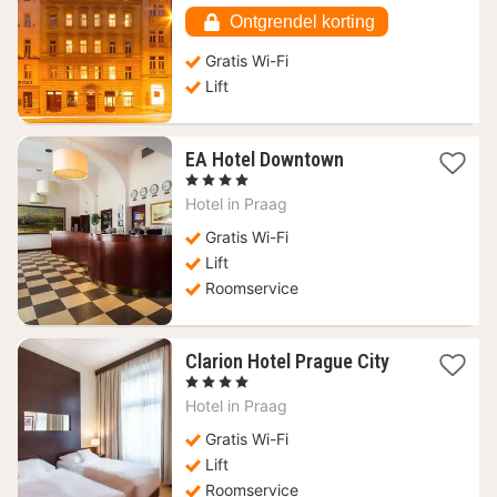
81,38
Ontgrendel korting
€
Gratis Wi-Fi
Lift
1
EA Hotel Downtown
nacht
, 4 Sterren
vanaf
Hotel in
Praag
64,10
€
Gratis Wi-Fi
Lift
Roomservice
1
Clarion Hotel Prague City
nacht
, 4 Sterren
vanaf
Hotel in
Praag
75,64
€
Gratis Wi-Fi
Lift
Roomservice