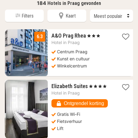
184
Hotels in Praag gevonden
Filters
Kaart
2
A&O Prag Rhea
, 3 Sterren
6.3
nachten
Hotel in
Praag
vanaf
51,38
Centrum Praag
€
Kunst en cultuur
Winkelcentrum
1
Elizabeth Suites
, 4 Sterren
nacht
Hotel in
Praag
vanaf
65,62
Ontgrendel korting
€
Gratis Wi-Fi
Fietsverhuur
Lift