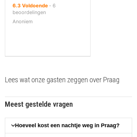
uit
6.3
Voldoende
‐
6
10
beoordelingen
,
Anoniem
Lees wat onze gasten zeggen over Praag
Meest gestelde vragen
Hoeveel kost een nachtje weg in Praag?