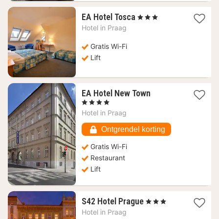
1
EA Hotel Tosca
, 3 Sterren
nacht
Hotel in
Praag
vanaf
46,92
Gratis Wi-Fi
€
Lift
1
EA Hotel New Town
nacht
, 4 Sterren
vanaf
Hotel in
Praag
61,86
€
Ontgrendel korting
Gratis Wi-Fi
Restaurant
Lift
1
S42 Hotel Prague
, 3 Sterren
nacht
Hotel in
Praag
vanaf