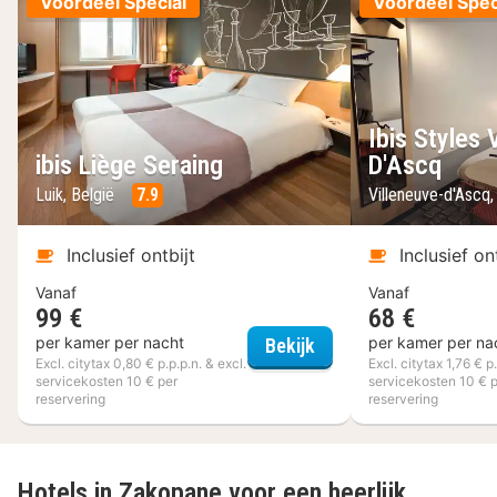
Voordeel Special
Voordeel Spec
Ibis Styles 
ibis Liège Seraing
D'Ascq
Luik, België
7.9
Villeneuve-d'Ascq, 
Inclusief ontbijt
Inclusief on
Vanaf
Vanaf
99 €
68 €
ibis Liège Seraing
per kamer per nacht
per kamer per na
Bekijk
Excl. citytax 0,80 € p.p.p.n. & excl.
Excl. citytax 1,76 € p.
servicekosten 10 € per
servicekosten 10 € 
reservering
reservering
Hotels in Zakopane voor een heerlijk