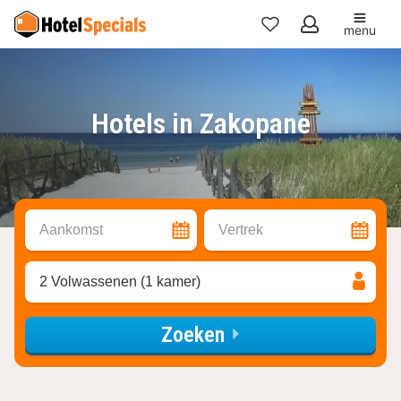
menu
Mijn
favorieten
Hotels in Zakopane
Aankomst
Vertrek
2 Volwassenen (1 kamer)
Zoeken