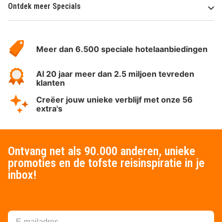
Ontdek meer Specials
Over
HotelSpecials
Meer dan 6.500 speciale hotelaanbiedingen
Al 20 jaar meer dan 2.5 miljoen tevreden
klanten
Creëer jouw unieke verblijf met onze 56
extra's
Ontvang net als 90.000 anderen, unieke
promoties en de tofste reisinspiratie in je
inbox!