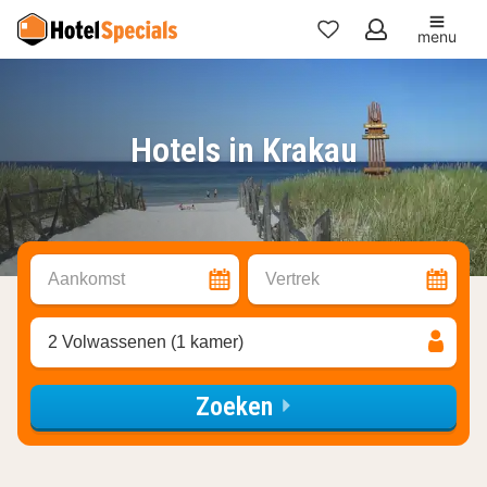
menu
Mijn
favorieten
Hotels in Krakau
Aankomst
Vertrek
2 Volwassenen (1 kamer)
Zoeken