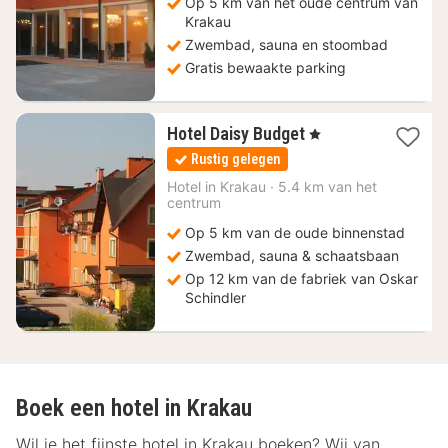
Op 5 km van het oude centrum van
Krakau
Zwembad, sauna en stoombad
Gratis bewaakte parking
1
Hotel Daisy Budget
, 1 Sterren
nacht
Rustig gelegen
vanaf
37,45
Hotel in
Krakau
·
5.4 km van het
centrum
€
Op 5 km van de oude binnenstad
Zwembad, sauna & schaatsbaan
Op 12 km van de fabriek van Oskar
Schindler
Boek een hotel in Krakau
Wil je het fijnste hotel in Krakau boeken? Wij van