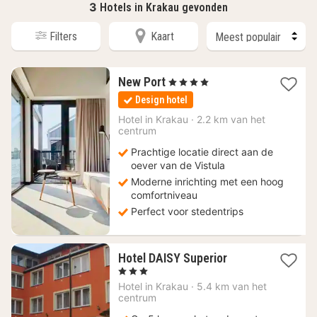
3
Hotels in Krakau gevonden
Filters
Kaart
1
New Port
, 4 Sterren
nacht
Design hotel
vanaf
93,95
Hotel in
Krakau
·
2.2 km van het
centrum
€
Prachtige locatie direct aan de
oever van de Vistula
Moderne inrichting met een hoog
comfortniveau
Perfect voor stedentrips
1
Hotel DAISY Superior
nacht
, 3 Sterren
vanaf
Hotel in
Krakau
·
5.4 km van het
52,10
centrum
€