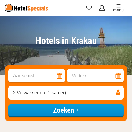
menu
Mijn
favorieten
Hotels in Krakau
Aankomst
Vertrek
2 Volwassenen (1 kamer)
Zoeken