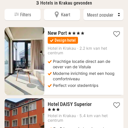
3
Hotels in Krakau gevonden
Filters
Kaart
1
New Port
, 4 Sterren
nacht
Design hotel
vanaf
93,95
Hotel in
Krakau
·
2.2 km van het
centrum
€
Prachtige locatie direct aan de
oever van de Vistula
Moderne inrichting met een hoog
comfortniveau
Perfect voor stedentrips
1
Hotel DAISY Superior
nacht
, 3 Sterren
vanaf
Hotel in
Krakau
·
5.4 km van het
52,10
centrum
€