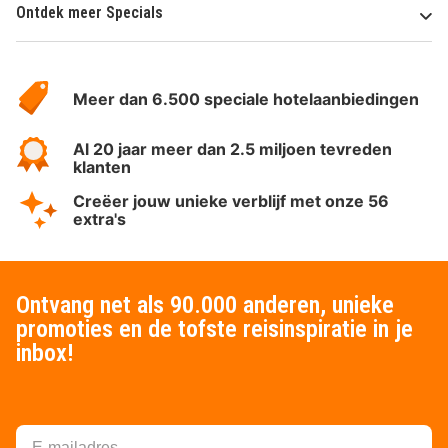
Ontdek meer Specials
Over
HotelSpecials
Meer dan 6.500 speciale hotelaanbiedingen
Al 20 jaar meer dan 2.5 miljoen tevreden
klanten
Creëer jouw unieke verblijf met onze 56
extra's
Ontvang net als 90.000 anderen, unieke
promoties en de tofste reisinspiratie in je
inbox!