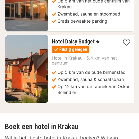
Op 5 km van het oude centrum van
Krakau
Zwembad, sauna en stoombad
Gratis bewaakte parking
1
Hotel Daisy Budget
, 1 Sterren
nacht
Rustig gelegen
vanaf
37,45
Hotel in
Krakau
·
5.4 km van het
centrum
€
Op 5 km van de oude binnenstad
Zwembad, sauna & schaatsbaan
Op 12 km van de fabriek van Oskar
Schindler
Boek een hotel in Krakau
Wil je het fijnste hotel in Krakau boeken? Wij van