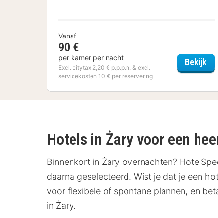
Vanaf
90 €
per kamer per nacht
Me
Bekijk
Excl. citytax 2,20 € p.p.p.n. & excl.
servicekosten 10 € per reservering
Hotels in Żary voor een heerl
Binnenkort in Żary overnachten? HotelSpec
daarna geselecteerd. Wist je dat je een hot
voor flexibele of spontane plannen, en beta
in Żary.