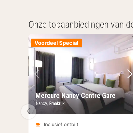
Onze topaanbiedingen van d
Voordeel Special
Vorige foto
Vo
Mercure Nancy Centre Gare
Nancy, Frankrijk
Vorige foto
Inclusief ontbijt