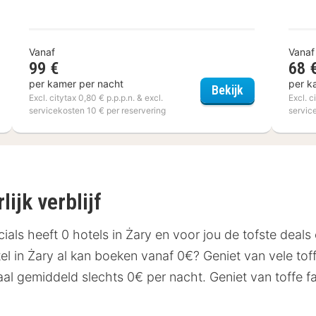
Vanaf
Vanaf
99 €
68 
per kamer per nacht
per k
rcure Nancy Centre Gare
ibis Liège Ser
Bekijk
Excl. citytax 0,80 € p.p.p.n. & excl.
Excl. c
servicekosten 10 € per reservering
servic
ijk verblijf
ials heeft 0 hotels in Żary en voor jou de tofste deal
el in Żary al kan boeken vanaf 0€? Geniet van vele tof
al gemiddeld slechts 0€ per nacht. Geniet van toffe faci