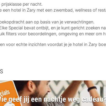
 prijsklasse per nacht.
 je een hotel in Żary met een zwembad, wellness of rest
e zoekopdracht aan op basis van je verwachtingen.
lke Special bevat ontbijt, en je kunt gericht zoeken na
uik filters voor beoordelingen, omgeving en meer om he
n voor echte inzichten voordat je je hotel in Żary boe
ls
ie geef jij een nachtje weg cadeau