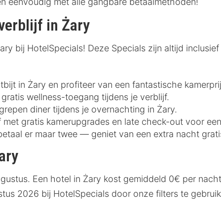
 en eenvoudig met alle gangbare betaalmethoden!
erblijf in Żary
y bij HotelSpecials! Deze Specials zijn altijd inclusief 
bijt in Żary en profiteer van een fantastische kamerprij
gratis wellness-toegang tijdens je verblijf.
grepen diner tijdens je overnachting in Żary.
ijf met gratis kamerupgrades en late check-out voor ee
betaal er maar twee — geniet van een extra nacht grati
ary
ugustus. Een hotel in Żary kost gemiddeld 0€ per nach
stus 2026 bij HotelSpecials door onze filters te gebru