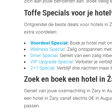
zich aan jouw behoeften aan. Boek veilig
Toffe Specials voor je hotelv
Ontgrendel de beste deals voor hotels in Żar
extra voordelen:
Voordeel Special
:
Boek je hotel met ont
Wellness Special
: Zalig ontspannen met 
Diner Special
: Geniet van een zalig inbe
VIP Upgrade Special
: Verbeter je verbl
2+1 Special:
Verblijf drie nachten maar 
Zoek en boek een hotel in Ż
Geniet van jouw overnachting in Żary in A
een hotel in Żary vanaf slechts 0€ in Augu
passen.