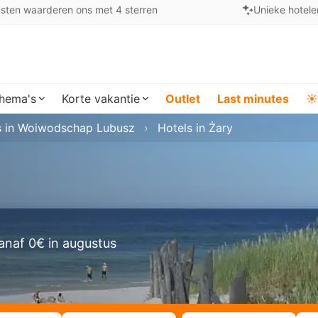
sten waarderen ons met 4 sterren
Unieke hotele
hema's
Korte vakantie
Outlet
Last minutes
☀️
s in Woiwodschap Lubusz
Hotels in Żary
anaf 0€ in augustus