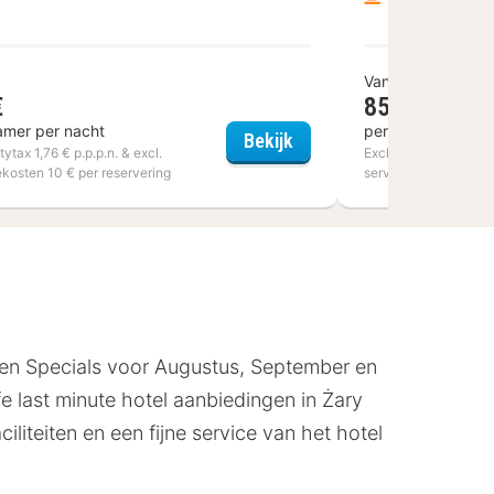
Vanaf
€
85 €
amer per nacht
per kamer per na
aing
Ibis Styles Villeneuve D'
Bekijk
itytax 1,76 € p.p.p.n. & excl.
Excl. citytax 5,60 € p.
ekosten 10 € per reservering
servicekosten 10 € p
s en Specials voor Augustus, September en
fe last minute hotel aanbiedingen in Żary
liteiten en een fijne service van het hotel