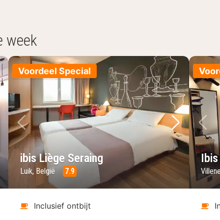
e week
Voordeel Special
Voor
lgende foto
Vorige foto
Volgende 
Vo
ibis Liège Seraing
Ibis
Luik, België
7.9
Villen
Inclusief ontbijt
I