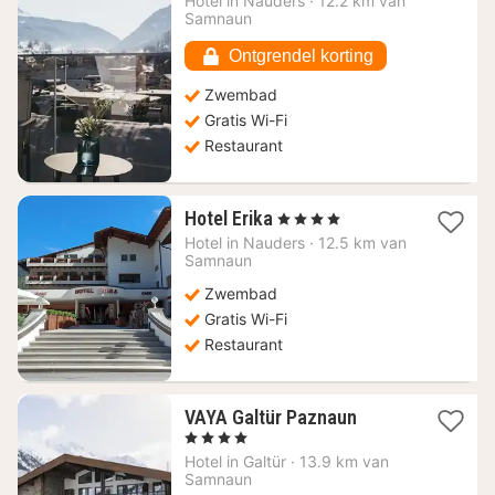
Hotel in
Nauders
·
12.2 km van
vanaf
Samnaun
195,95
€
Ontgrendel korting
Zwembad
Gratis Wi-Fi
Restaurant
1
Hotel Erika
, 4 Sterren
nacht
Hotel in
Nauders
·
12.5 km van
vanaf
Samnaun
152,73
Zwembad
€
Gratis Wi-Fi
Restaurant
1
VAYA Galtür Paznaun
nacht
, 4 Sterren
vanaf
Hotel in
Galtür
·
13.9 km van
143,64
Samnaun