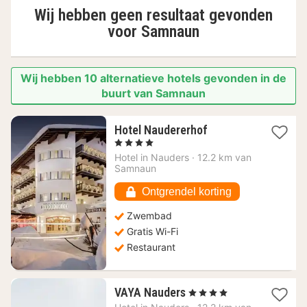
Wij hebben geen resultaat gevonden
voor
Samnaun
Wij hebben 10 alternatieve hotels gevonden in de
buurt van Samnaun
1
Hotel Naudererhof
nacht
, 4 Sterren
vanaf
Hotel in
Nauders
·
12.2 km van
240,62
Samnaun
€
Ontgrendel korting
Zwembad
Gratis Wi-Fi
Restaurant
1
VAYA Nauders
, 4 Sterren
nacht