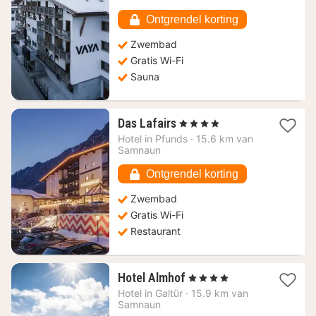
154,37
€
Ontgrendel korting
Zwembad
Gratis Wi-Fi
Sauna
1
Das Lafairs
, 4 Sterren
nacht
Hotel in
Pfunds
·
15.6 km van
vanaf
Samnaun
138,13
€
Ontgrendel korting
Zwembad
Gratis Wi-Fi
Restaurant
1
Hotel Almhof
, 4 Sterren
nacht
Hotel in
Galtür
·
15.9 km van
vanaf
Samnaun
257,95