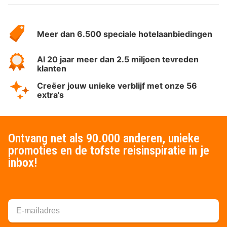
Over
HotelSpecials
Meer dan 6.500 speciale hotelaanbiedingen
Al 20 jaar meer dan 2.5 miljoen tevreden
klanten
Creëer jouw unieke verblijf met onze 56
extra's
Ontvang net als 90.000 anderen, unieke
promoties en de tofste reisinspiratie in je
inbox!