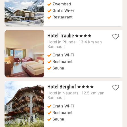
Zwembad
€
Gratis Wi-Fi
Restaurant
1
Hotel Traube
, 4 Sterren
nacht
Hotel in
Pfunds
·
13.4 km van
vanaf
Samnaun
142,73
Gratis Wi-Fi
€
Restaurant
Sauna
1
Hotel Berghof
, 4 Sterren
nacht
Hotel in
Nauders
·
12.5 km van
vanaf
Samnaun
125,45
Gratis Wi-Fi
€
Restaurant
Sauna