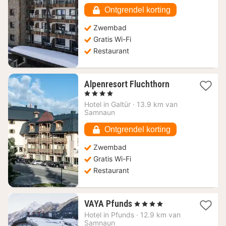
€
Ontgrendel korting
Zwembad
Gratis Wi-Fi
Restaurant
1
Alpenresort Fluchthorn
nacht
, 4 Sterren
vanaf
Hotel in
Galtür
·
13.9 km van
216,46
Samnaun
€
Ontgrendel korting
Zwembad
Gratis Wi-Fi
Restaurant
1
VAYA Pfunds
, 4 Sterren
nacht
Hotel in
Pfunds
·
12.9 km van
vanaf
Samnaun