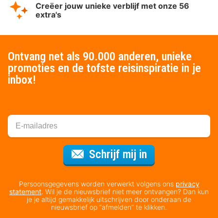
Creëer jouw unieke verblijf met onze 56
extra's
Ontvang net als 90.000 anderen, unieke
promoties en de tofste reisinspiratie in je
inbox!
Voor de nieuws
Schrijf mij in
Persoonsgegevens worden verwerkt volgens ons
privacy
statement
. Wil je de nieuwsbrief niet meer ontvangen? Dan kun
je je altijd gemakkelijk uitschrijven door onderaan de
nieuwsbrief op “afmelden” te klikken.