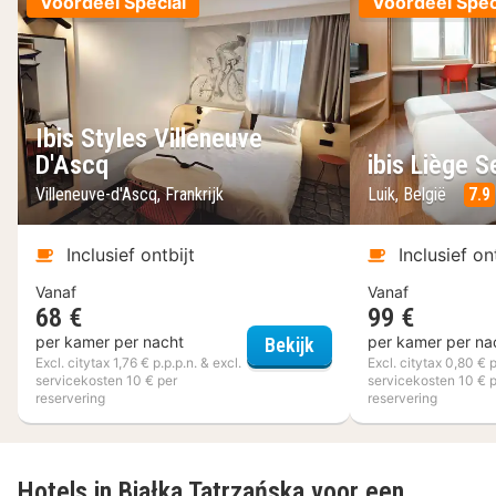
Voordeel Special
Voordeel Spec
Ibis Styles Villeneuve
D'Ascq
ibis Liège S
Villeneuve-d'Ascq, Frankrijk
Luik, België
7.9
Inclusief ontbijt
Inclusief on
Vanaf
Vanaf
68 €
99 €
Ibis Styles Villeneuve 
per kamer per nacht
per kamer per na
Bekijk
Excl. citytax 1,76 € p.p.p.n. & excl.
Excl. citytax 0,80 € p
servicekosten 10 € per
servicekosten 10 € 
reservering
reservering
Hotels in Białka Tatrzańska voor een