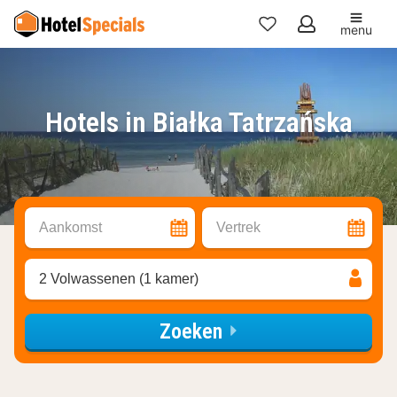
menu
Mijn
favorieten
Hotels in Białka Tatrzańska
Aankomst
Vertrek
2 Volwassenen (1 kamer)
Zoeken