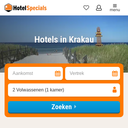
menu
Mijn
favorieten
Hotels in Krakau
Aankomst
Vertrek
2 Volwassenen (1 kamer)
Zoeken