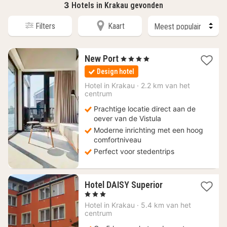
3
Hotels in Krakau gevonden
Filters
Kaart
1
New Port
, 4 Sterren
nacht
Design hotel
vanaf
93,90
Hotel in
Krakau
·
2.2 km van het
centrum
€
Prachtige locatie direct aan de
oever van de Vistula
Moderne inrichting met een hoog
comfortniveau
Perfect voor stedentrips
1
Hotel DAISY Superior
nacht
, 3 Sterren
vanaf
Hotel in
Krakau
·
5.4 km van het
52,07
centrum
€