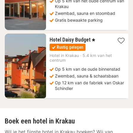
Op 5 km van het oude centrum van
Krakau
Zwembad, sauna en stoombad
Gratis bewaakte parking
1
Hotel Daisy Budget
, 1 Sterren
nacht
Rustig gelegen
vanaf
37,43
Hotel in
Krakau
·
5.4 km van het
centrum
€
Op 5 km van de oude binnenstad
Zwembad, sauna & schaatsbaan
Op 12 km van de fabriek van Oskar
Schindler
Boek een hotel in Krakau
Wil je het fijnste hotel in Krakau boeken? Wij van