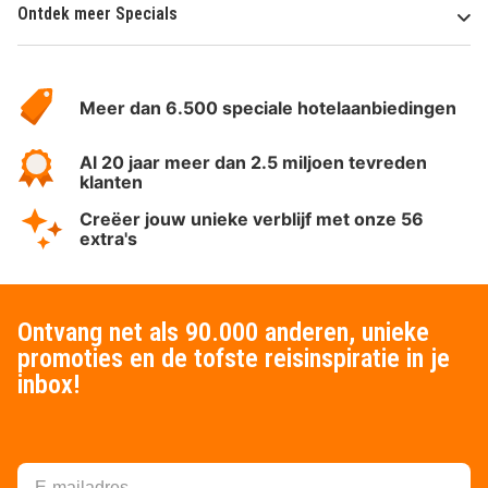
Ontdek meer Specials
Over
HotelSpecials
Meer dan 6.500 speciale hotelaanbiedingen
Al 20 jaar meer dan 2.5 miljoen tevreden
klanten
Creëer jouw unieke verblijf met onze 56
extra's
Ontvang net als 90.000 anderen, unieke
promoties en de tofste reisinspiratie in je
inbox!