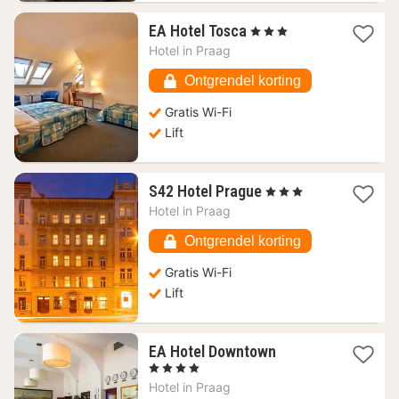
1
EA Hotel Tosca
, 3 Sterren
nacht
Hotel in
Praag
vanaf
49
Ontgrendel korting
€
Gratis Wi-Fi
Lift
1
S42 Hotel Prague
, 3 Sterren
nacht
Hotel in
Praag
vanaf
88,94
Ontgrendel korting
€
Gratis Wi-Fi
Lift
1
EA Hotel Downtown
nacht
, 4 Sterren
vanaf
Hotel in
Praag
66,77