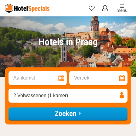
menu
Mijn
favorieten
Hotels in Praag
Aankomst
Vertrek
2 Volwassenen (1 kamer)
Zoeken