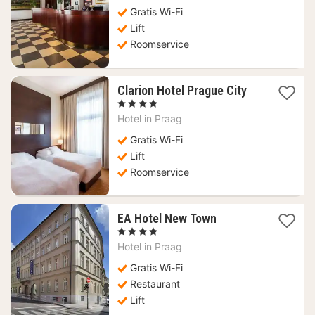
€
Gratis Wi-Fi
Lift
Roomservice
1
Clarion Hotel Prague City
nacht
, 4 Sterren
vanaf
Hotel in
Praag
75,67
€
Gratis Wi-Fi
Lift
Roomservice
1
EA Hotel New Town
nacht
, 4 Sterren
vanaf
Hotel in
Praag
63,89
€
Gratis Wi-Fi
Restaurant
Lift