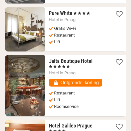
1
Pure White
, 4 Sterren
nacht
Hotel in
Praag
vanaf
63,73
Gratis Wi-Fi
€
Restaurant
Lift
1
Jalta Boutique Hotel
nacht
, 5 Sterren
vanaf
Hotel in
Praag
105,26
€
Ontgrendel korting
Restaurant
Lift
Roomservice
1
Hotel Galileo Prague
nacht
, 4 Sterren