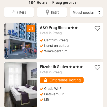
184
Hotels in Praag gevonden
Filters
Kaart
2
A&O Prag Rhea
, 3 Sterren
6.3
nachten
Hotel in
Praag
vanaf
51,48
Centrum Praag
€
Kunst en cultuur
Winkelcentrum
1
Elizabeth Suites
, 4 Sterren
nacht
Hotel in
Praag
vanaf
91,51
Ontgrendel korting
€
Gratis Wi-Fi
Fietsverhuur
Lift