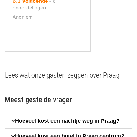
uit
6.3
Voldoende
‐
6
10
beoordelingen
,
Anoniem
Lees wat onze gasten zeggen over Praag
Meest gestelde vragen
Hoeveel kost een nachtje weg in Praag?
Hoeveel kost een hotel in Praag centrum?