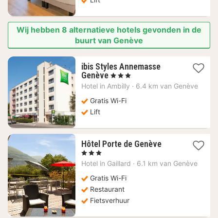
Wij hebben 8 alternatieve hotels gevonden in de
buurt van Genève
ibis Styles Annemasse
1
Genève
, 3 Sterren
nacht
Hotel in
Ambilly
·
6.4 km van Genève
vanaf
107,91
Gratis Wi-Fi
€
Lift
1
Hôtel Porte de Genève
nacht
, 3 Sterren
vanaf
Hotel in
Gaillard
·
6.1 km van Genève
62,89
€
Gratis Wi-Fi
Restaurant
Fietsverhuur