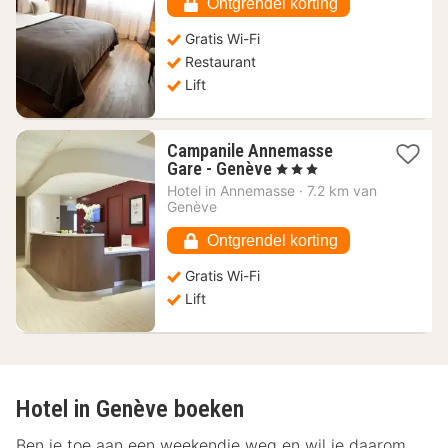
€
Ontgrendel korting
Gratis Wi-Fi
Restaurant
Lift
Campanile Annemasse
1
Gare - Genève
, 3 Sterren
nacht
Hotel in
Annemasse
·
7.2 km van
vanaf
Genève
59,73
€
Ontgrendel korting
Gratis Wi-Fi
Lift
Hotel in Genève boeken
Ben je toe aan een weekendje weg en wil je daarom