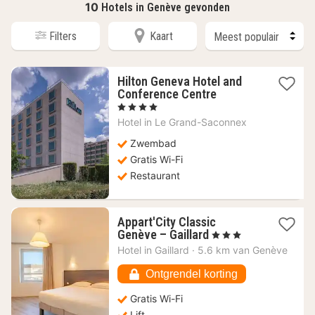
10
Hotels in Genève gevonden
Filters
Kaart
Hilton Geneva Hotel and
1
Conference Centre
nacht
, 4 Sterren
vanaf
Hotel in
Le Grand-Saconnex
175,58
€
Zwembad
Gratis Wi-Fi
Restaurant
Appart'City Classic
1
Genève – Gaillard
, 3 Sterren
nacht
Hotel in
Gaillard
·
5.6 km van Genève
vanaf
59,19
Ontgrendel korting
€
Gratis Wi-Fi
Lift