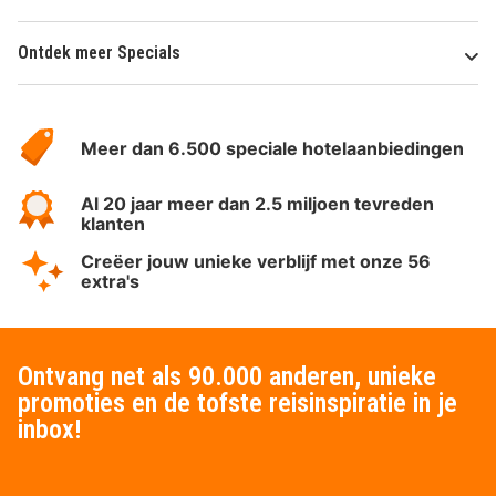
Ontdek meer Specials
Over
HotelSpecials
Meer dan 6.500 speciale hotelaanbiedingen
Al 20 jaar meer dan 2.5 miljoen tevreden
klanten
Creëer jouw unieke verblijf met onze 56
extra's
Ontvang net als 90.000 anderen, unieke
promoties en de tofste reisinspiratie in je
inbox!