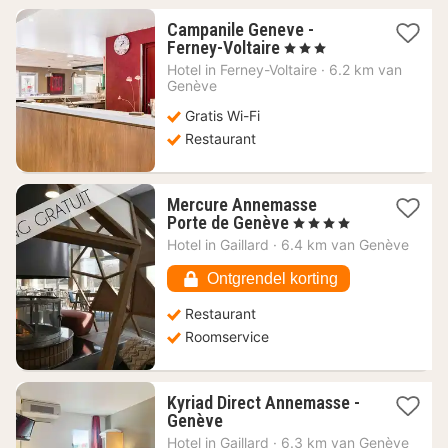
Campanile Geneve -
1
Ferney-Voltaire
, 3 Sterren
nacht
Hotel in
Ferney-Voltaire
·
6.2 km van
vanaf
Genève
56,08
Gratis Wi-Fi
€
Restaurant
Mercure Annemasse
1
Porte de Genève
, 4 Sterren
nacht
Hotel in
Gaillard
·
6.4 km van Genève
vanaf
84,82
Ontgrendel korting
€
Restaurant
Roomservice
Kyriad Direct Annemasse -
1
Genève
nacht
Hotel in
Gaillard
·
6.3 km van Genève