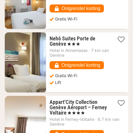
vanaf
50,93
Ontgrendel korting
€
Gratis Wi-Fi
Nehô Suites Porte de
1
Genève
, 3 Sterren
nacht
Hotel in
Annemasse
·
7 km van
vanaf
Genève
68,49
€
Ontgrendel korting
Gratis Wi-Fi
Lift
Appart'City Collection
Genève Aéroport – Ferney
1
Voltaire
, 4 Sterren
nacht
Hotel in
Ferney-Voltaire
·
6.7 km van
vanaf
Genève
78,39