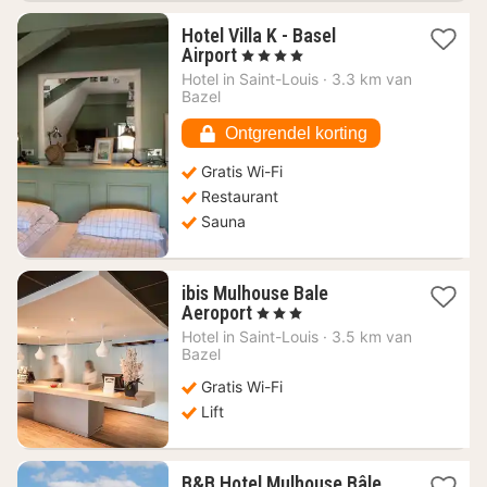
Hotel Villa K - Basel
1
Airport
, 4 Sterren
nacht
Hotel in
Saint-Louis
·
3.3 km van
vanaf
Bazel
117,20
€
Ontgrendel korting
Gratis Wi-Fi
Restaurant
Sauna
ibis Mulhouse Bale
1
Aeroport
, 3 Sterren
nacht
Hotel in
Saint-Louis
·
3.5 km van
vanaf
Bazel
79,58
Gratis Wi-Fi
€
Lift
B&B Hotel Mulhouse Bâle