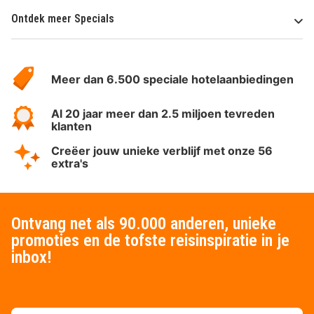
Ontdek meer Specials
Over
HotelSpecials
Meer dan 6.500 speciale hotelaanbiedingen
Al 20 jaar meer dan 2.5 miljoen tevreden
klanten
Creëer jouw unieke verblijf met onze 56
extra's
Ontvang net als 90.000 anderen, unieke
promoties en de tofste reisinspiratie in je
inbox!