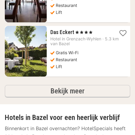
Restaurant
Lift
1
Das Eckert
, 4 Sterren
nacht
Hotel in
Grenzach-Wyhlen
·
5.3 km
vanaf
van Bazel
101,41
Gratis Wi-Fi
€
Restaurant
Lift
hotels
Bekijk meer
Hotels in Bazel voor een heerlijk verblijf
Binnenkort in Bazel overnachten? HotelSpecials heeft