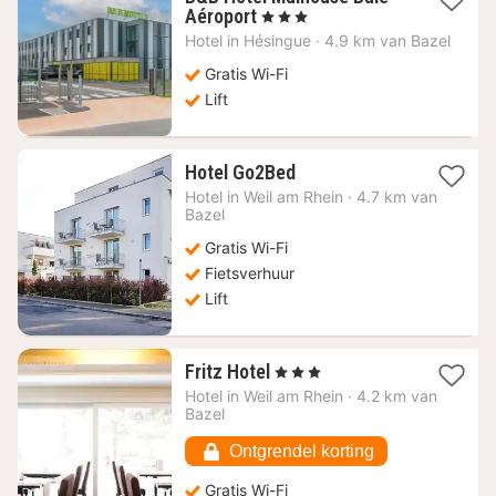
1
Aéroport
, 3 Sterren
nacht
Hotel in
Hésingue
·
4.9 km van Bazel
vanaf
73,41
Gratis Wi-Fi
€
Lift
1
Hotel Go2Bed
nacht
Hotel in
Weil am Rhein
·
4.7 km van
vanaf
Bazel
106,46
Gratis Wi-Fi
€
Fietsverhuur
Lift
1
Fritz Hotel
, 3 Sterren
nacht
Hotel in
Weil am Rhein
·
4.2 km van
vanaf
Bazel
117,16
€
Ontgrendel korting
Gratis Wi-Fi