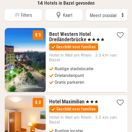
14
Hotels in Bazel gevonden
Filters
Kaart
Best Western Hotel
8.5
1
Dreiländerbrücke
, 4 Sterren
nacht
Geschikt voor families
vanaf
104
Hotel in
Weil am Rhein
·
3.5 km van
Bazel
€
Rustige stadslocatie
Drielandenpunt
Gratis parkeren
1
Hotel Maximilian
, 3 Sterren
8.0
nacht
Geschikt voor families
vanaf
103,40
Hotel in
Weil am Rhein
·
3.5 km van
Bazel
€
Rustige locatie