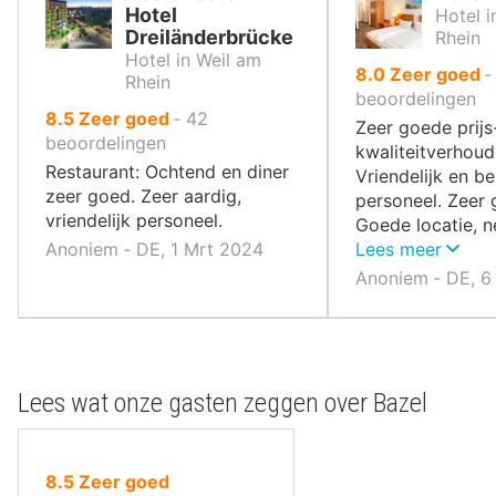
Hotel
Hotel i
Dreiländerbrücke
Rhein
Hotel in Weil am
uit
8.0
Zeer goed
Rhein
10
beoordelingen
uit
8.5
Zeer goed
‐
42
,
Zeer goede prijs
10
beoordelingen
kwaliteitverhoud
,
Restaurant: Ochtend en diner
Vriendelijk en 
zeer goed. Zeer aardig,
personeel. Zeer 
vriendelijk personeel.
Goede locatie, n
Anoniem ‐ DE, 1 Mrt 2024
grens.
Lees meer
Anoniem ‐ DE, 6
Lees wat onze gasten zeggen over Bazel
uit
8.5
Zeer goed