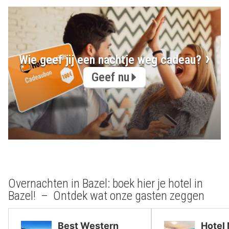
Wie geef jij een nachtje weg cadeau?
Geef nu
Overnachten in Bazel: boek hier je hotel in
Bazel! – Ontdek wat onze gasten zeggen
Best Western
Hotel 