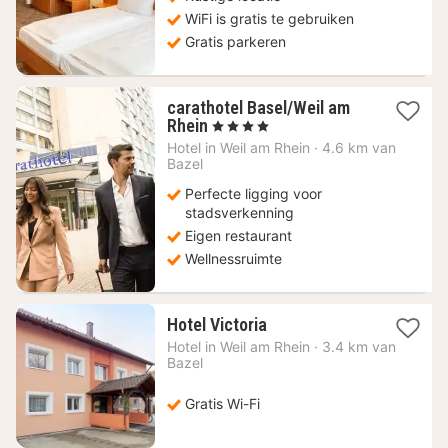
WiFi is gratis te gebruiken
Gratis parkeren
carathotel Basel/Weil am
1
Rhein
, 4 Sterren
nacht
Hotel in
Weil am Rhein
·
4.6 km van
vanaf
Bazel
90,24
Perfecte ligging voor
€
stadsverkenning
Eigen restaurant
Wellnessruimte
1
Hotel Victoria
nacht
Hotel in
Weil am Rhein
·
3.4 km van
vanaf
Bazel
70,09
€
Gratis Wi-Fi