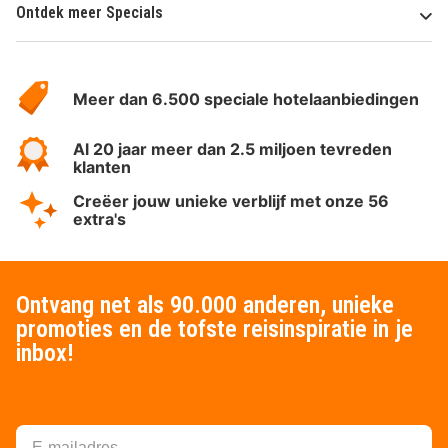
Ontdek meer Specials
Over
HotelSpecials
Meer dan 6.500 speciale hotelaanbiedingen
Al 20 jaar meer dan 2.5 miljoen tevreden
klanten
Creëer jouw unieke verblijf met onze 56
extra's
Ontvang net als 90.000 anderen, unieke
promoties en de tofste reisinspiratie in je
inbox!