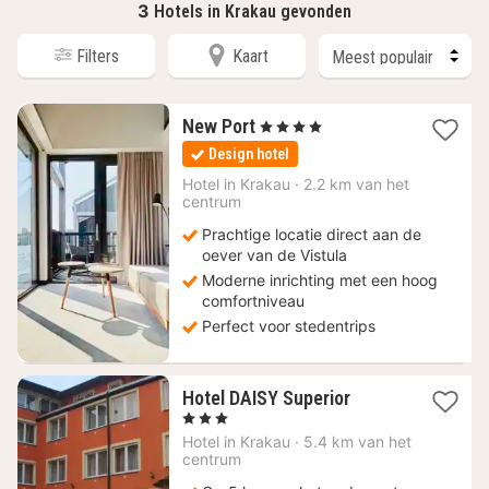
3
Hotels in Krakau gevonden
Filters
Kaart
1
New Port
, 4 Sterren
nacht
Design hotel
vanaf
93,99
Hotel in
Krakau
·
2.2 km van het
centrum
€
Prachtige locatie direct aan de
oever van de Vistula
Moderne inrichting met een hoog
comfortniveau
Perfect voor stedentrips
1
Hotel DAISY Superior
nacht
, 3 Sterren
vanaf
Hotel in
Krakau
·
5.4 km van het
52,12
centrum
€