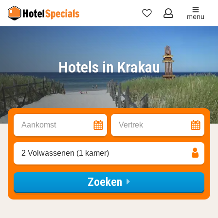
menu
Mijn
favorieten
Hotels in Krakau
Aankomst
Vertrek
2 Volwassenen (1 kamer)
Zoeken