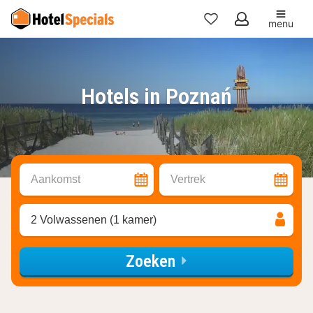
menu
Mijn
favorieten
Hotels in Poznań
Aankomst
Vertrek
2 Volwassenen (1 kamer)
Zoeken