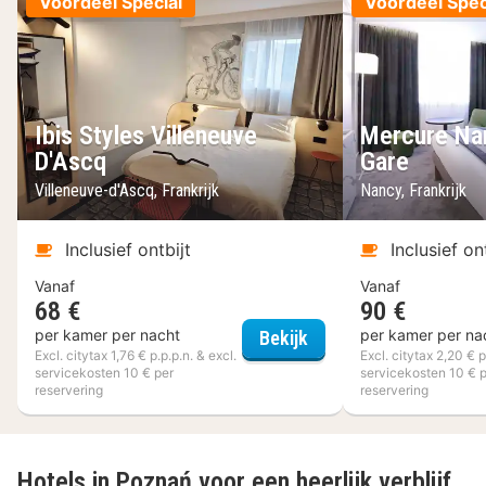
Voordeel Special
Voordeel Spec
Ibis Styles Villeneuve
Mercure Na
D'Ascq
Gare
Villeneuve-d'Ascq, Frankrijk
Nancy, Frankrijk
Inclusief ontbijt
Inclusief on
Vanaf
Vanaf
68 €
90 €
Ibis Styles Villeneuve 
per kamer per nacht
per kamer per na
Bekijk
Excl. citytax 1,76 € p.p.p.n. & excl.
Excl. citytax 2,20 € p
servicekosten 10 € per
servicekosten 10 € 
reservering
reservering
Hotels in Poznań voor een heerlijk verblijf