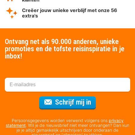
Creëer jouw unieke verblijf met onze 56
extra's
Ontvang net als 90.000 anderen, unieke
promoties en de tofste reisinspiratie in je
inbox!
Voor de nieuws
Schrijf mij in
Persoonsgegevens worden verwerkt volgens ons
privacy
statement
. Wil je de nieuwsbrief niet meer ontvangen? Dan kun
je je altijd gemakkelijk uitschrijven door onderaan de
nieuwsbrief op “afmelden” te klikken.