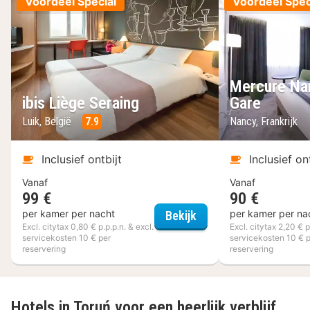
Voordeel Special
Voordeel Spec
Mercure Na
ibis Liège Seraing
Gare
Luik, België
7.9
Nancy, Frankrijk
Inclusief ontbijt
Inclusief on
Vanaf
Vanaf
99 €
90 €
ibis Liège Seraing
per kamer per nacht
per kamer per na
Bekijk
Excl. citytax 0,80 € p.p.p.n. & excl.
Excl. citytax 2,20 € p
servicekosten 10 € per
servicekosten 10 € 
reservering
reservering
Hotels in Toruń voor een heerlijk verblijf