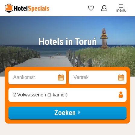
menu
Mijn
favorieten
Hotels in Toruń
Aankomst
Vertrek
2 Volwassenen (1 kamer)
Zoeken