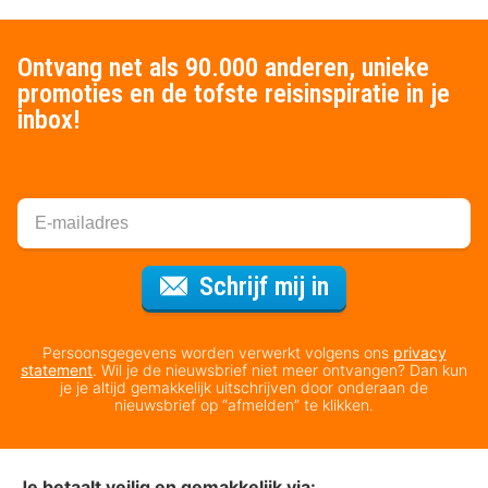
Ontvang net als 90.000 anderen, unieke
promoties en de tofste reisinspiratie in je
inbox!
Voor de nieuws
Schrijf mij in
Persoonsgegevens worden verwerkt volgens ons
privacy
statement
. Wil je de nieuwsbrief niet meer ontvangen? Dan kun
je je altijd gemakkelijk uitschrijven door onderaan de
nieuwsbrief op “afmelden” te klikken.
Je betaalt veilig en gemakkelijk via: