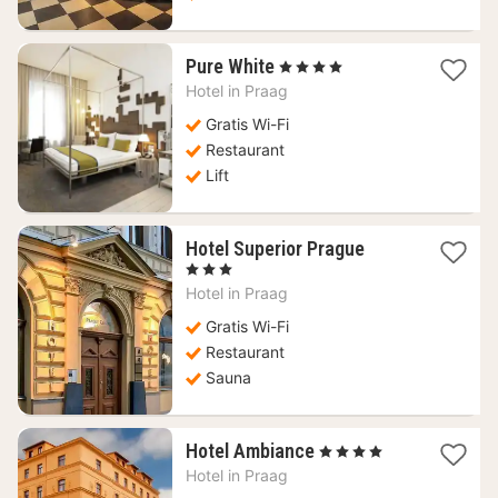
1
Pure White
, 4 Sterren
nacht
Hotel in
Praag
vanaf
80,04
Gratis Wi-Fi
€
Restaurant
Lift
1
Hotel Superior Prague
nacht
, 3 Sterren
vanaf
Hotel in
Praag
50,36
€
Gratis Wi-Fi
Restaurant
Sauna
1
Hotel Ambiance
, 4 Sterren
nacht
Hotel in
Praag
vanaf