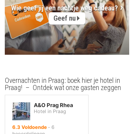
Wie geef jij een nachtje weg cadeau?
Geef nu
Overnachten in Praag: boek hier je hotel in
Praag! – Ontdek wat onze gasten zeggen
A&O Prag Rhea
Hotel in Praag
uit
6.3
Voldoende
‐
6
10
beoordelingen