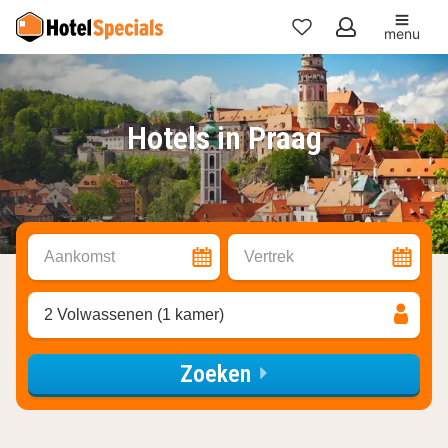
menu
Mijn
favorieten
Hotels in Praag
Aankomst
Vertrek
2 Volwassenen (1 kamer)
Zoeken