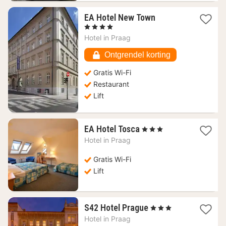
1
EA Hotel New Town
nacht
, 4 Sterren
vanaf
Hotel in
Praag
61,84
€
Ontgrendel korting
Gratis Wi-Fi
Restaurant
Lift
1
EA Hotel Tosca
, 3 Sterren
nacht
Hotel in
Praag
vanaf
46,93
Gratis Wi-Fi
€
Lift
1
S42 Hotel Prague
, 3 Sterren
nacht
Hotel in
Praag
vanaf