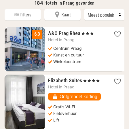
184
Hotels in Praag gevonden
Filters
Kaart
2
A&O Prag Rhea
, 3 Sterren
6.3
nachten
Hotel in
Praag
vanaf
51,36
Centrum Praag
€
Kunst en cultuur
Winkelcentrum
1
Elizabeth Suites
, 4 Sterren
nacht
Hotel in
Praag
vanaf
80,23
Ontgrendel korting
€
Gratis Wi-Fi
Fietsverhuur
Lift