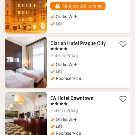
81,35
Ontgrendel korting
€
Gratis Wi-Fi
Lift
1
Clarion Hotel Prague City
nacht
, 4 Sterren
vanaf
Hotel in
Praag
75,81
€
Gratis Wi-Fi
Lift
Roomservice
1
EA Hotel Downtown
nacht
, 4 Sterren
vanaf
Hotel in
Praag
62,16
€
Gratis Wi-Fi
Lift
Roomservice