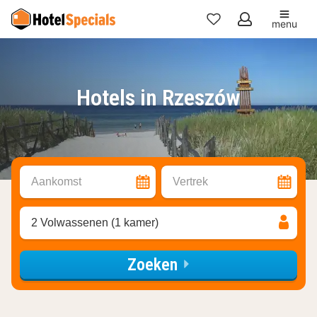
menu
Mijn
favorieten
Hotels in Rzeszów
Aankomst
Vertrek
2 Volwassenen (1 kamer)
Zoeken