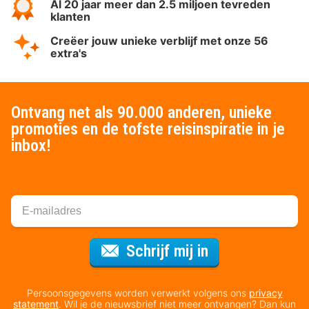
Al 20 jaar meer dan 2.5 miljoen tevreden
klanten
Creëer jouw unieke verblijf met onze 56
extra's
Ontvang net als 90.000 anderen, unieke
promoties en de tofste reisinspiratie in je
inbox!
Voor de nieuws
Schrijf mij in
Persoonsgegevens worden verwerkt volgens ons
privacy
statement
. Wil je de nieuwsbrief niet meer ontvangen? Dan kun