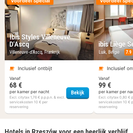
Voordeel Special
Voordeel Spec
Ibis Styles Villeneuve
D'Ascq
ibis Liège S
Villeneuve-d'Ascq, Frankrijk
Luik, België
7.9
Inclusief ontbijt
Inclusief on
Vanaf
Vanaf
68 €
99 €
Ibis Styles Villeneuve 
per kamer per nacht
per kamer per na
Bekijk
Excl. citytax 1,76 € p.p.p.n. & excl.
Excl. citytax 0,80 € p
servicekosten 10 € per
servicekosten 10 € 
reservering
reservering
Hotels in Rzeszów voor een heerlijk verblijf