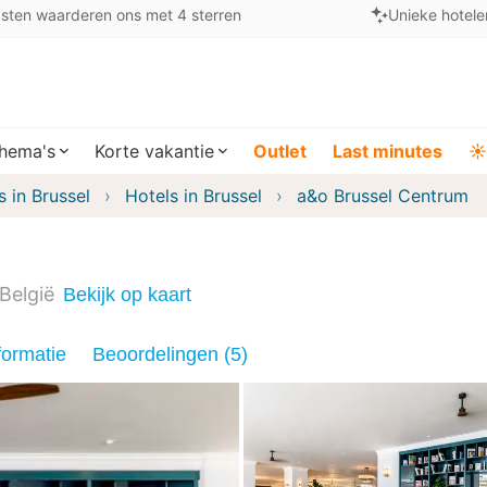
sten waarderen ons met 4 sterren
Unieke hotele
hema's
Korte vakantie
Outlet
Last minutes
☀️
s in Brussel
Hotels in Brussel
a&o Brussel Centrum
België
Bekijk op kaart
formatie
Beoordelingen (5)