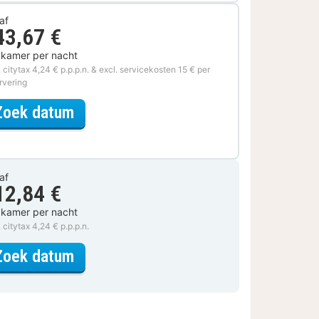
af
43,67 €
 kamer per nacht
. citytax 4,24 € p.p.p.n. & excl. servicekosten 15 € per
rvering
voor Lokaal Genieten
Zoek datum
af
12,84 €
 kamer per nacht
. citytax 4,24 € p.p.p.n.
voor Tweepersoonskamer
Zoek datum