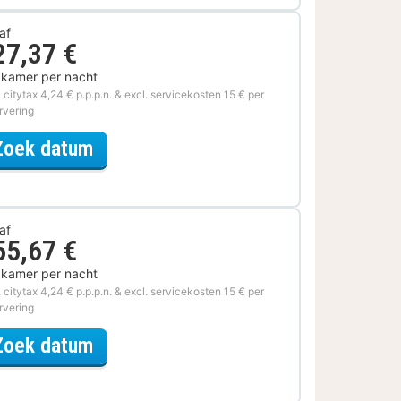
af
27,37 €
 kamer per nacht
. citytax 4,24 € p.p.p.n. & excl. servicekosten 15 € per
rvering
voor Samen op Pad
Zoek datum
af
55,67 €
 kamer per nacht
. citytax 4,24 € p.p.p.n. & excl. servicekosten 15 € per
rvering
voor De stad is van jou
Zoek datum