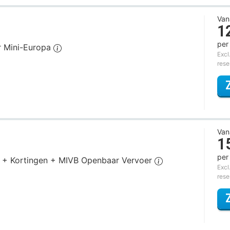
Van
1
per
or Mini-Europa
Excl
rese
Van
1
per
ies + Kortingen + MIVB Openbaar Vervoer
Excl
rese