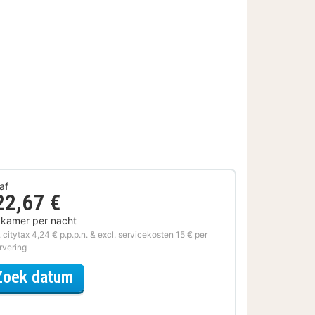
af
22,67 €
 kamer per nacht
. citytax 4,24 € p.p.p.n. & excl. servicekosten 15 € per
rvering
voor Museum & Verblijf
Zoek datum