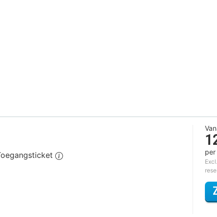
Van
1
per
Toegangsticket
Excl
rese