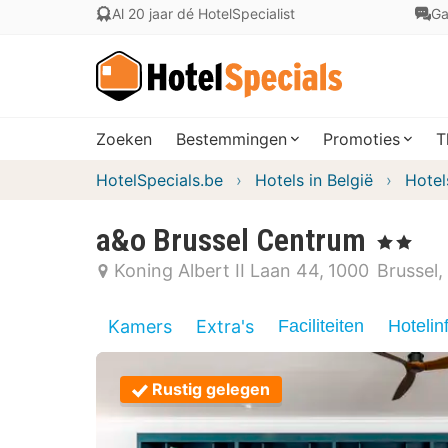
Al 20 jaar dé HotelSpecialist
Ga
Zoeken
Bestemmingen
Promoties
T
HotelSpecials.be
Hotels in België
Hotel
a&o Brussel Centrum
, 2 Sterren
Koning Albert II Laan 44
1000
Brussel
Kamers
Extra's
Faciliteiten
Hotelin
Rustig gelegen