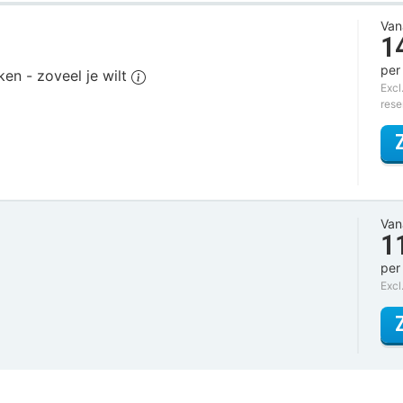
Van
1
per
ken - zoveel je wilt
Excl
rese
Van
1
per
Excl