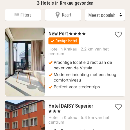
3
Hotels in Krakau gevonden
Filters
Kaart
1
New Port
, 4 Sterren
nacht
Design hotel
vanaf
94
Hotel in
Krakau
·
2.2 km van het
centrum
€
Prachtige locatie direct aan de
oever van de Vistula
Moderne inrichting met een hoog
comfortniveau
Perfect voor stedentrips
1
Hotel DAISY Superior
nacht
, 3 Sterren
vanaf
Hotel in
Krakau
·
5.4 km van het
52,13
centrum
€