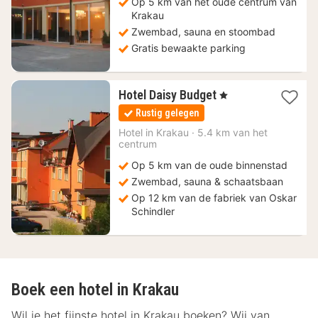
Op 5 km van het oude centrum van
Krakau
Zwembad, sauna en stoombad
Gratis bewaakte parking
1
Hotel Daisy Budget
, 1 Sterren
nacht
Rustig gelegen
vanaf
37,48
Hotel in
Krakau
·
5.4 km van het
centrum
€
Op 5 km van de oude binnenstad
Zwembad, sauna & schaatsbaan
Op 12 km van de fabriek van Oskar
Schindler
Boek een hotel in Krakau
Wil je het fijnste hotel in Krakau boeken? Wij van