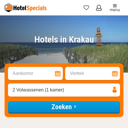
menu
Mijn
favorieten
Hotels in Krakau
Aankomst
Vertrek
2 Volwassenen (1 kamer)
Zoeken