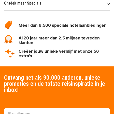
Ontdek meer Specials
Over
HotelSpecials
Meer dan 6.500 speciale hotelaanbiedingen
Al 20 jaar meer dan 2.5 miljoen tevreden
klanten
Creëer jouw unieke verblijf met onze 56
extra's
Ontvang net als 90.000 anderen, unieke
promoties en de tofste reisinspiratie in je
inbox!