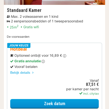
Standaard Kamer
Max. 2 volwassenen en 1 kind
2 eenpersoonsbedden of 1 tweepersoonsbed
2
25m
Gratis wifi
De voorwaarden
JOUW KEUZE
Hotdeal
Optioneel ontbijt voor 16,89 €
Gratis annulatie
Vooraf betalen
Bekijk details
Vanaf
87,51 €
per kamer per nacht
incl. citytax
voor Standaard Kamer
Zoek datum