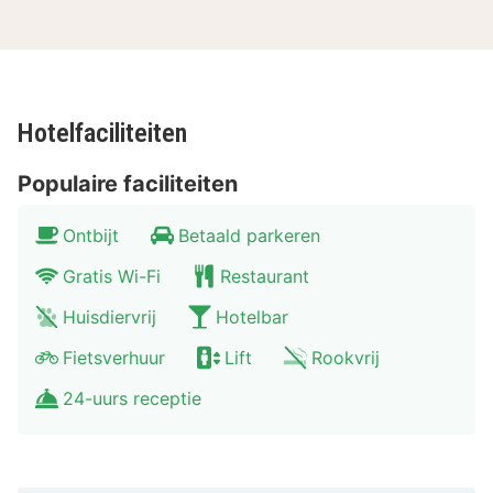
bijzondere winkeltjes spotten? In Dresden kan het
allemaal. Van de Altmarkt tot de Prager Strasse vindt u
een lange aaneenschakeling aan winkels.
Hotelfaciliteiten
Populaire faciliteiten
Ontbijt
Betaald parkeren
Gratis Wi-Fi
Restaurant
Huisdiervrij
Hotelbar
Fietsverhuur
Lift
Rookvrij
24-uurs receptie