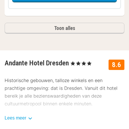
Toon alles
Andante Hotel Dresden
, 4 Sterren
8.6
Historische gebouwen, talloze winkels en een
prachtige omgeving: dat is Dresden. Vanuit dit hotel
bereik je alle bezienswaardigheden van deze
cultuurmetropool binnen enkele minuten.
AZIMUT Hotel Dresden beschikt over comfortabele
Lees meer
kamers die allen voorzien zijn van douche en/of bad,