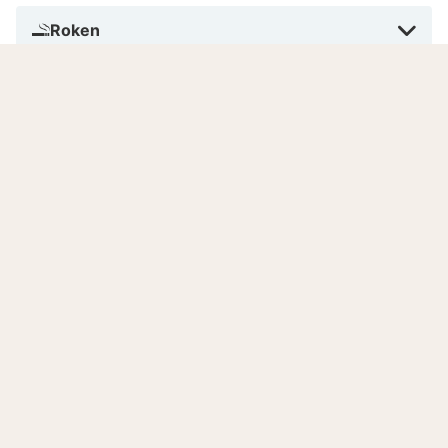
Roken
Betalen in dit hotel
Aantal kamers
Gesproken talen
Goed om te weten
Toeristenbelasting
Alle actuele vanaf prijzen van onze hotels in
Dresden zijn exclusief citytax. Dresden heeft als