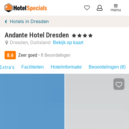
menu
Mijn
Hotels in Dresden
favorieten
Andante Hotel Dresden
, 4 Sterren
Dresden
Duitsland
Bekijk op kaart
8.6
Zeer goed
8 Beoordelingen
Extra's
Faciliteiten
Hotelinformatie
Beoordelingen (8)