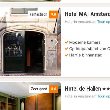
Hotel MAI Amster
Fantastisch
9.0
Hotel in
Amsterdam
Toon op
s
(224)
24)
Moderne kamers
icket
(224)
Vorige foto
Volgende foto
Op loopafstand van C
(224)
Hartje binnenstad
80)
1
Hotel de Hallen
Zeer goed
8.6
, 4 St
na
Hotel in
Amsterdam
Toon op
van
11