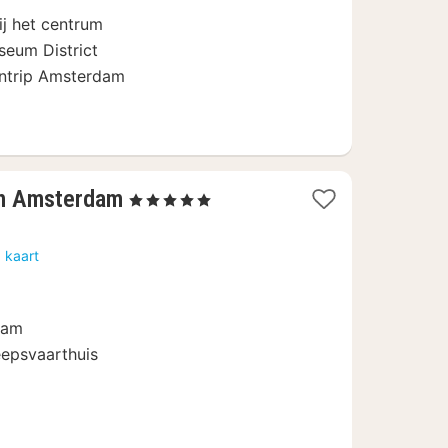
ij het centrum
eum District
entrip Amsterdam
1
th Amsterdam
, 5 Sterren
nacht
vanaf
 kaart
212,90
€
dam
eepsvaarthuis