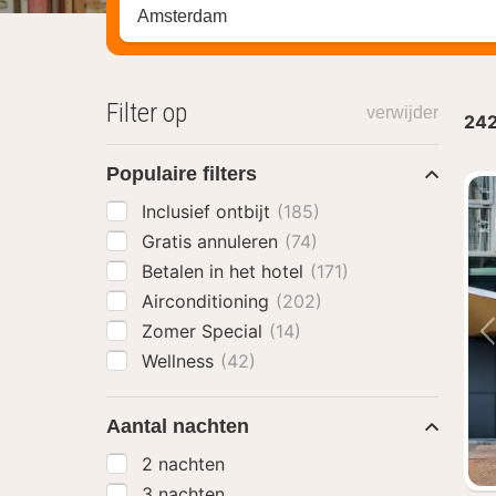
Zoek op hotel, regio of stad
Filter op
verwijder
24
Populaire filters
Inclusief ontbijt
(185)
Gratis annuleren
(74)
Betalen in het hotel
(171)
Airconditioning
(202)
Zomer Special
(14)
Wellness
(42)
Aantal nachten
2 nachten
3 nachten