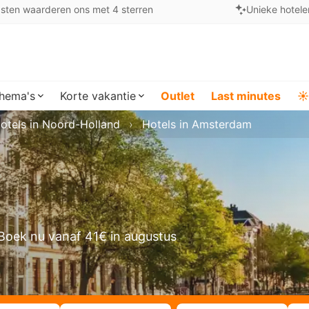
sten waarderen ons met 4 sterren
Unieke hotele
hema's
Korte vakantie
Outlet
Last minutes
☀️
otels in Noord-Holland
Hotels in Amsterdam
Boek nu vanaf 41€ in augustus