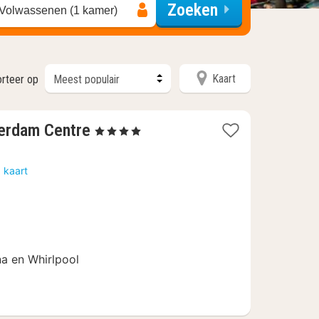
Zoeken
 Volwassenen (1 kamer)
Kaart
orteer op
1
terdam Centre
, 4 Sterren
nacht
vanaf
 kaart
189
€
a en Whirlpool