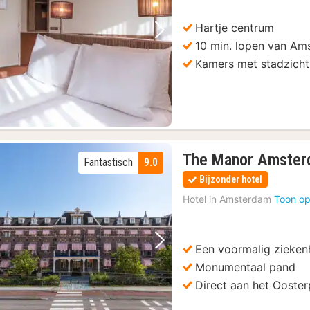
Hartje centrum
Vorige foto
Volgende foto
10 min. lopen van Am
Kamers met stadzicht
The Manor Amste
Fantastisch
9.0
Bijzonder hotel
Hotel in
Amsterdam
Toon op
Een voormalig zieken
Vorige foto
Volgende foto
Monumentaal pand
Direct aan het Ooster