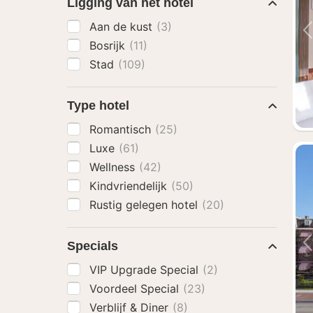
Ligging van het hotel
Aan de kust
(3)
Bosrijk
(11)
Stad
(109)
Type hotel
Romantisch
(25)
Luxe
(61)
Wellness
(42)
Kindvriendelijk
(50)
Rustig gelegen hotel
(20)
Specials
VIP Upgrade Special
(2)
Voordeel Special
(23)
Verblijf & Diner
(8)