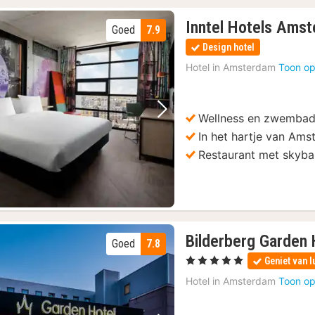
Inntel Hotels Ams
Goed
7.9
Design hotel
Hotel in
Amsterdam
Toon op
Wellness en zwemba
Vorige foto
Volgende foto
In het hartje van Am
Restaurant met skyba
Bilderberg Garden
Goed
7.8
, 5 Sterren
Geniet van l
Hotel in
Amsterdam
Toon op