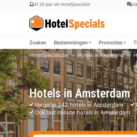
Al 20 jaar dé HotelSpecialist
Ga
Zoeken
Bestemmingen
Promoties
T
HotelSpecials.be
Hotels in Nederland
H
Hotels in Amsterdam
Vergelijk 242 hotels in Amsterdam
Ook last minute hotels in Amsterdam