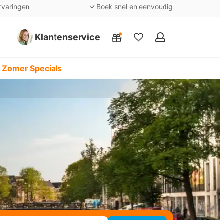
rvaringen
Boek snel en eenvoudig
Klantenservice
Mijn
favorieten
 Zomer Specials