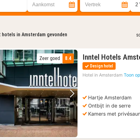
Aankomst
Vertrek
2
2
hotels in Amsterdam gevonden
s
Inntel Hotels Ams
Zeer goed
8.4
Design hotel
Hotel in
Amsterdam
Toon op
Hartje Amsterdam
Vorige foto
Volgende foto
Ontbijt in de serre
Kamers met privésaun