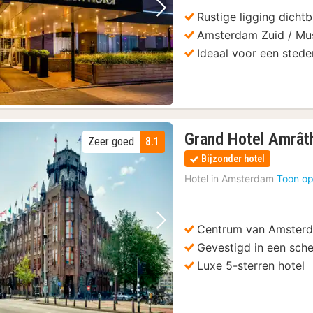
Rustige ligging dichtb
Vorige foto
Volgende foto
Amsterdam Zuid / Mus
Ideaal voor een sted
Grand Hotel Amrâ
Zeer goed
8.1
Bijzonder hotel
Hotel in
Amsterdam
Toon op
Centrum van Amster
Vorige foto
Volgende foto
Gevestigd in een sch
Luxe 5-sterren hotel
)