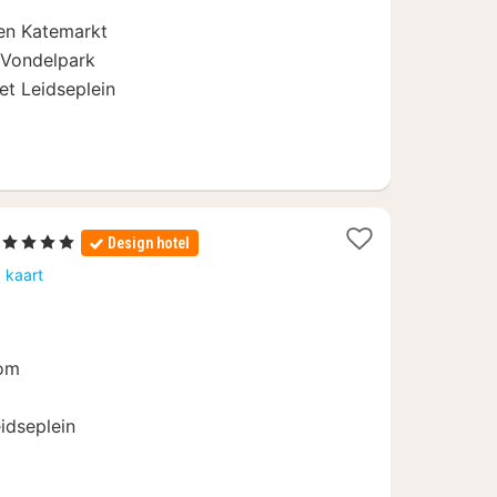
en Katemarkt
 Vondelpark
et Leidseplein
1
, 4 Sterren
Design hotel
nacht
 kaart
vanaf
123,53
€
oom
eidseplein