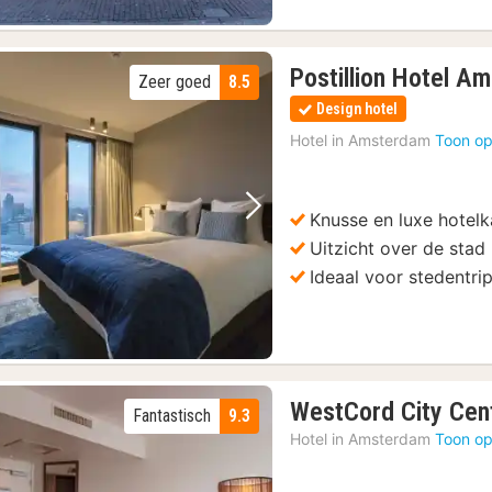
Postillion Hotel A
Zeer goed
8.5
Design hotel
Hotel in
Amsterdam
Toon op
Knusse en luxe hotel
Vorige foto
Volgende foto
Uitzicht over de stad
Ideaal voor stedentr
WestCord City Cen
Fantastisch
9.3
Hotel in
Amsterdam
Toon op