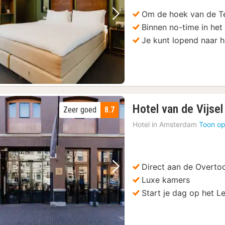
€
Om de hoek van de T
Vorige foto
Volgende foto
Binnen no-time in het
Je kunt lopend naar h
Hotel van de Vijsel
Zeer goed
8.7
Hotel in
Amsterdam
Toon op
Direct aan de Overt
Vorige foto
Volgende foto
Luxe kamers
Start je dag op het L