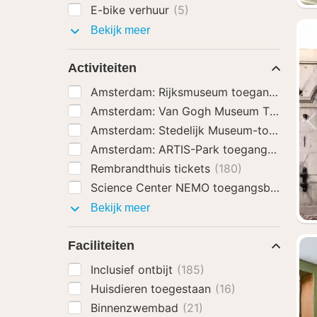
E-bike verhuur
(5)
Hotel
Bekijk meer
extra’s
Activiteiten
Amsterdam: Rijksmuseum toegangsbewij
Amsterdam: Van Gogh Museum Ticket
(2
Amsterdam: Stedelijk Museum-toegangst
Amsterdam: ARTIS-Park toegangsbewijs
Rembrandthuis tickets
(180)
Science Center NEMO toegangsbewijs
(1
Activiteiten
Bekijk meer
Faciliteiten
Inclusief ontbijt
(185)
Huisdieren toegestaan
(16)
Binnenzwembad
(21)