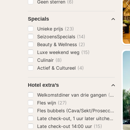
Geen sterren
(6)
Specials
Unieke prijs
(23)
SeizoensSpecials
(14)
Beauty & Wellness
(2)
Luxe weekend weg
(15)
Culinair
(8)
Actief & Cultureel
(4)
Hotel extra’s
Welkomstdiner van drie gangen
(15)
Fles wijn
(27)
Fles bubbels (Cava/Sekt/Prosecco)
(27)
Late check-out, 1 uur later uitchecken
(23
Late check-out 14:00 uur
(15)