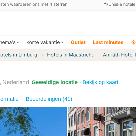
sten waarderen ons met 4 sterren
Unieke hotele
hema's
Korte vakantie
Outlet
Last minutes
☀️
otels in Limburg
Hotels in Maastricht
Amrâth Hotel 
Nederland
Geweldige locatie
- Bekijk op kaart
formatie
Beoordelingen (41)