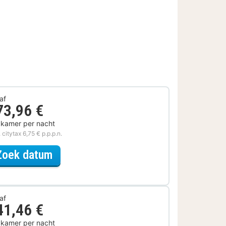
af
73,96 €
 kamer per nacht
. citytax 6,75 € p.p.p.n.
voor Later Uitchecken
Zoek datum
af
41,46 €
 kamer per nacht