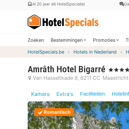
Al 20 jaar dé HotelSpecialist
Ga
Zoeken
Bestemmingen
Promoties
T
HotelSpecials.be
Hotels in Nederland
H
Amrâth Hotel Bigarré
, 4 Sterren
Van Hasseltkade 8
6211 CC
Maastricht
Kamers
Extra's
Faciliteiten
Hotelin
Romantisch