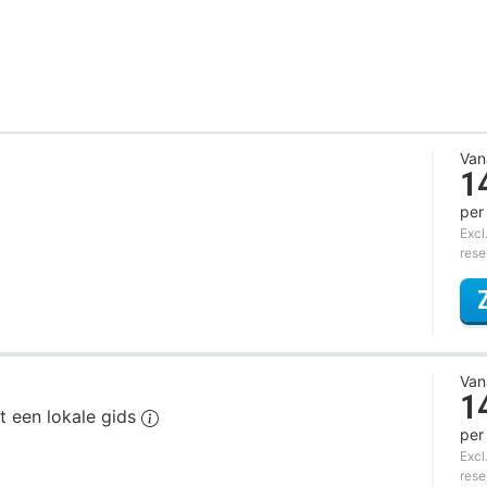
Van
1
per
Excl
rese
Van
1
t een lokale gids
per
Excl
rese