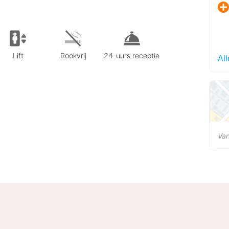
Lift
Rookvrij
24-uurs receptie
Al
Van