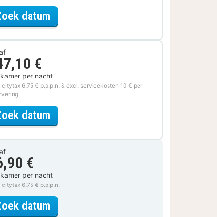
voor Beleef de Stad
Zoek datum
af
47,10 €
 kamer per nacht
. citytax 6,75 € p.p.p.n. & excl. servicekosten 10 € per
rvering
voor Museum & Verblijf
Zoek datum
af
6,90 €
 kamer per nacht
. citytax 6,75 € p.p.p.n.
voor Comfort kamer
Zoek datum