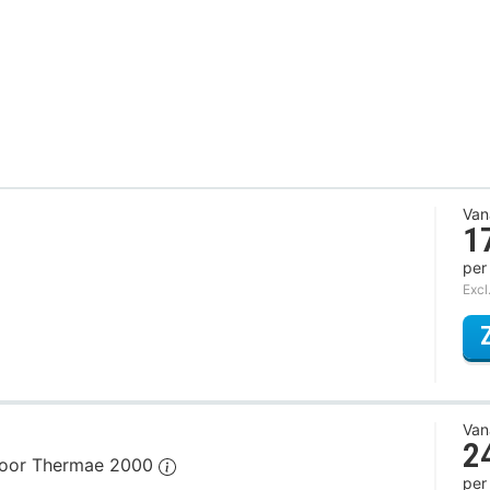
Van
1
per
Excl
Van
2
 voor Thermae 2000
per