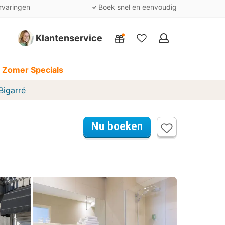
rvaringen
Boek snel en eenvoudig
Klantenservice
Mijn
favorieten
 Zomer Specials
Bigarré
Nu boeken