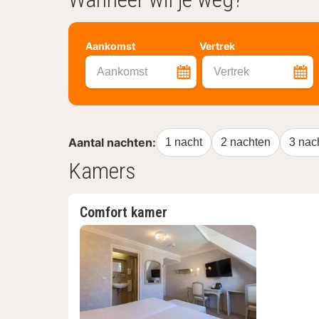
Aankomst
Vertrek
Aankomst
Vertrek
Aantal nachten:
1 nacht
2 nachten
3 nac
Kamers
Comfort kamer