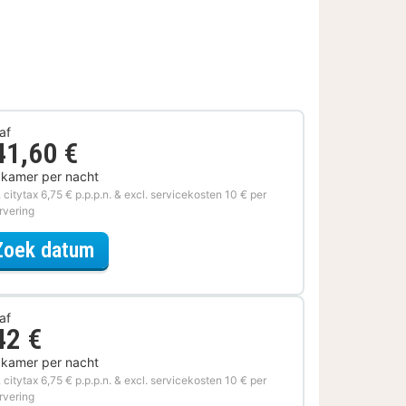
af
41,60 €
 kamer per nacht
. citytax 6,75 € p.p.p.n. & excl. servicekosten 10 € per
rvering
voor Eerder Inchecken
Zoek datum
af
42 €
 kamer per nacht
. citytax 6,75 € p.p.p.n. & excl. servicekosten 10 € per
rvering