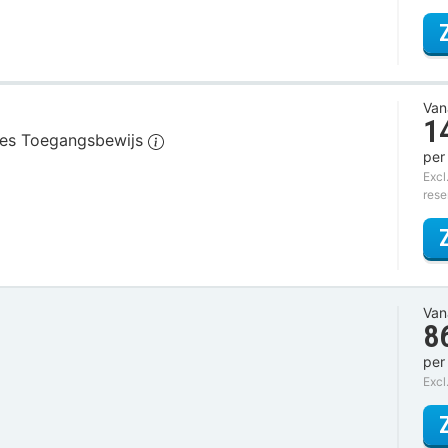
Van
1
sies Toegangsbewijs
per
Excl
rese
Van
8
per
Excl