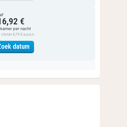
af
16,92 €
 kamer per nacht
. citytax 6,75 € p.p.p.n.
voor Comfort kamer
Zoek datum