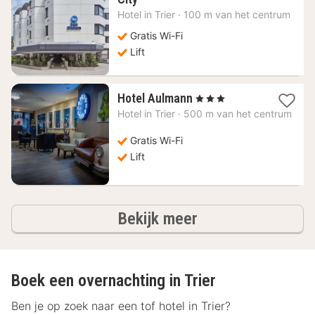
nacht
Hotel in
Trier
·
100 m van het centrum
vanaf
118,01
Gratis Wi-Fi
€
Lift
1
Hotel Aulmann
, 3 Sterren
nacht
Hotel in
Trier
·
500 m van het centrum
vanaf
113,74
Gratis Wi-Fi
€
Lift
hotels
Bekijk meer
Boek een overnachting in Trier
Ben je op zoek naar een tof hotel in Trier?