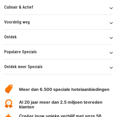
Culinair & Actief
Voordelig weg
Ontdek
Populaire Specials
Ontdek meer Specials
Over
HotelSpecials
Meer dan 6.500 speciale hotelaanbiedingen
Al 20 jaar meer dan 2.5 miljoen tevreden
klanten
Creëer jouw unieke verblijf met onze 56