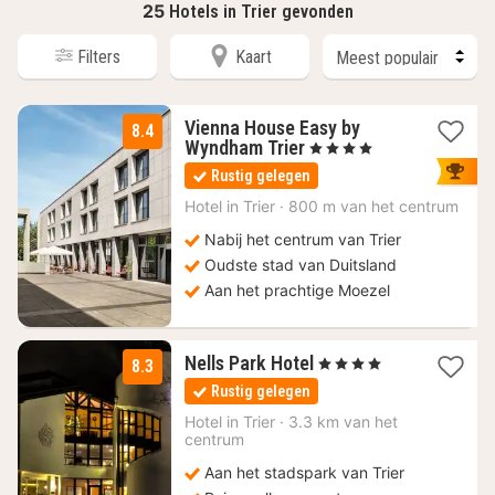
25
Hotels in Trier gevonden
Filters
Kaart
Vienna House Easy by
8.4
1
Wyndham Trier
, 4 Sterren
nacht
Rustig gelegen
vanaf
108,20
Hotel in
Trier
·
800 m van het centrum
€
Nabij het centrum van Trier
Oudste stad van Duitsland
Aan het prachtige Moezel
2
Nells Park Hotel
, 4 Sterren
8.3
nachten
Rustig gelegen
vanaf
156
Hotel in
Trier
·
3.3 km van het
centrum
€
Aan het stadspark van Trier