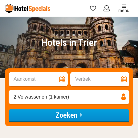
menu
Mijn
favorieten
Hotels in Trier
Aankomst
Vertrek
2 Volwassenen (1 kamer)
Zoeken