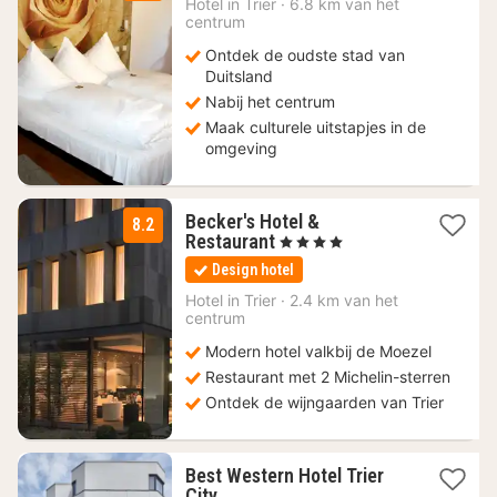
Hotel in
Trier
·
6.8 km van het
vanaf
centrum
113,85
Ontdek de oudste stad van
€
Duitsland
Nabij het centrum
Maak culturele uitstapjes in de
omgeving
Becker's Hotel &
8.2
1
Restaurant
, 4 Sterren
nacht
Design hotel
vanaf
165,60
Hotel in
Trier
·
2.4 km van het
centrum
€
Modern hotel valkbij de Moezel
Restaurant met 2 Michelin-sterren
Ontdek de wijngaarden van Trier
Best Western Hotel Trier
1
City