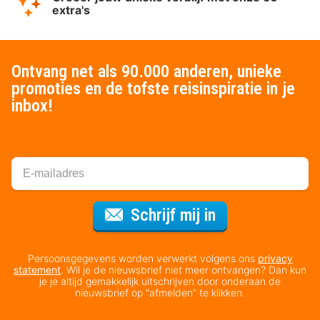
extra's
Ontvang net als 90.000 anderen, unieke
promoties en de tofste reisinspiratie in je
inbox!
Voor de nieuws
Schrijf mij in
Persoonsgegevens worden verwerkt volgens ons
privacy
statement
. Wil je de nieuwsbrief niet meer ontvangen? Dan kun
je je altijd gemakkelijk uitschrijven door onderaan de
nieuwsbrief op “afmelden” te klikken.