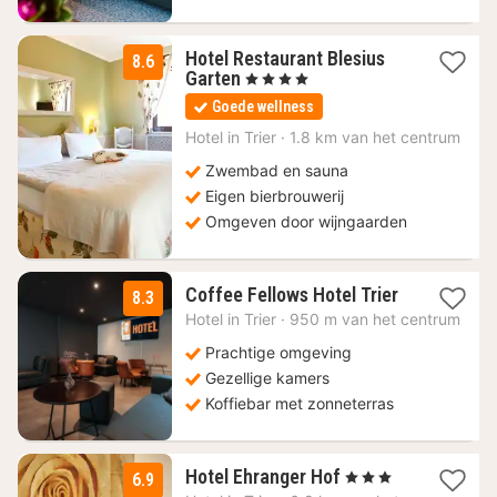
Hotel Restaurant Blesius
8.6
1
Garten
, 4 Sterren
nacht
Goede wellness
vanaf
141,44
Hotel in
Trier
·
1.8 km van het centrum
€
Zwembad en sauna
Eigen bierbrouwerij
Omgeven door wijngaarden
1
Coffee Fellows Hotel Trier
8.3
nacht
Hotel in
Trier
·
950 m van het centrum
vanaf
92,25
Prachtige omgeving
€
Gezellige kamers
Koffiebar met zonneterras
1
Hotel Ehranger Hof
, 3 Sterren
6.9
nacht