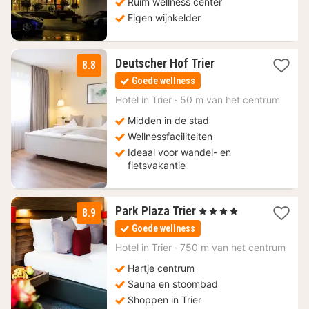
Ruim wellness center
Eigen wijnkelder
3
Deutscher Hof Trier
8.8
nachten
Goede wellness
vanaf
114,01
Hotel in
Trier
·
50 m van het centrum
€
Midden in de stad
Wellnessfaciliteiten
Ideaal voor wandel- en
fietsvakantie
1
Park Plaza Trier
, 4 Sterren
8.9
nacht
Goede wellness
vanaf
182,60
Hotel in
Trier
·
750 m van het centrum
€
Hartje centrum
Sauna en stoombad
Shoppen in Trier