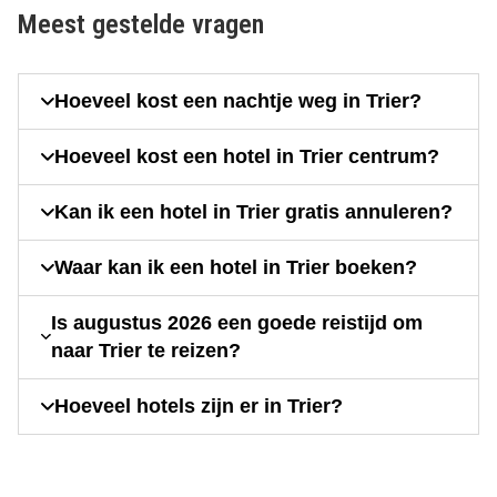
is een hele mooie stad met
Meest gestelde vragen
prachtige oude en heel oude
gebouwen.
Hoeveel kost een nachtje weg in Trier?
Hoeveel kost een hotel in Trier centrum?
Kan ik een hotel in Trier gratis annuleren?
Waar kan ik een hotel in Trier boeken?
Is augustus 2026 een goede reistijd om
naar Trier te reizen?
Hoeveel hotels zijn er in Trier?