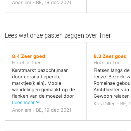
Anoniem ‐ BE, 19 dec 2021
Lees wat onze gasten zeggen over Trier
uit
uit
8.4
Zeer goed
8.3
Zeer goed
10
10
Hotel in Trier
Hotel in Trier
,
,
Kerstmarkt bezocht,maar
Fietsen langs de
door corana beperkte
reuze. Bezoek v
marktjes(klein). Mooie
Romeinse gebou
wandelingen gemaakt op de
Amfitheater van T
flanken van de moezel door
Gewoon relaxen 
de vele wijngaarden met
Lees meer
Kris Dillen ‐ BE,
prachtige vergezichten.
Anoniem ‐ BE, 19 dec 2021
Wandeling langs de vele
romeinse overblijfselen. Vele
winkels om te shoppen. Trier