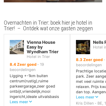
Overnachten in Trier: boek hier je hotel in
Trier! – Ontdek wat onze gasten zeggen
Vienna House
Nells 
Easy by
Hotel i
Wyndham Trier
Hotel in Trier
uit
8.3
Zeer goed
uit
8.4
Zeer goed
‐
19
10
beoordelingen
10
beoordelingen
,
Prachtige locatie
,
Ligging +-1km buiten
park. Zeer aang
centrum(rustig),ruime
met veel ruimte
parkeergarage,zeer goed
relaxen. Prijs kw
ontbijt,vriendelijk,mooi
dan top. Aange
ingericht,ideale uitvalsbasis
vertoeven.
Lees meer
voor wandelingen,....
Lees meer
Kris Dillen ‐ BE,