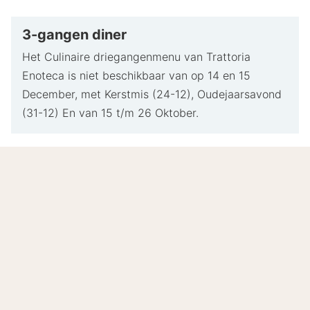
3-gangen diner
Het Culinaire driegangenmenu van Trattoria
Enoteca is niet beschikbaar van op 14 en 15
December, met Kerstmis (24-12), Oudejaarsavond
(31-12) En van 15 t/m 26 Oktober.
8.7
Zeer goed
/10
Gebaseerd op
12 echte beoordelingen
door onze
gasten.
Locatie
8.8
Prijs-kwaliteit
8.2