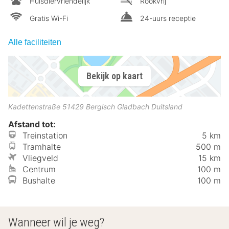
Huisdiervriendelijk
Rookvrij
Gratis Wi-Fi
24-uurs receptie
Alle faciliteiten
Bekijk op kaart
Kadettenstraße
51429
Bergisch Gladbach
Duitsland
Afstand tot:
Treinstation
5 km
Tramhalte
500 m
Vliegveld
15 km
Centrum
100 m
Bushalte
100 m
Wanneer wil je weg?