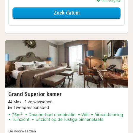
incl. citytax
voor Grand Lit Kamer - H
Zoek datum
Grand Superior kamer
Max. 2 volwassenen
Tweepersoonsbed
2
25m
Douche-bad combinatie
Wifi
Airconditioning
Tuinzicht
Uitzicht op de rustige binnenplaats
De voorwaarden