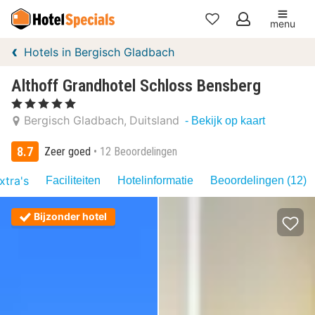
menu
Mijn
Hotels in Bergisch Gladbach
favorieten
Althoff Grandhotel Schloss Bensberg
, 5 Sterren
Bergisch Gladbach
Duitsland
- Bekijk op kaart
8.7
Zeer goed
12 Beoordelingen
xtra's
Faciliteiten
Hotelinformatie
Beoordelingen (12)
Bijzonder hotel