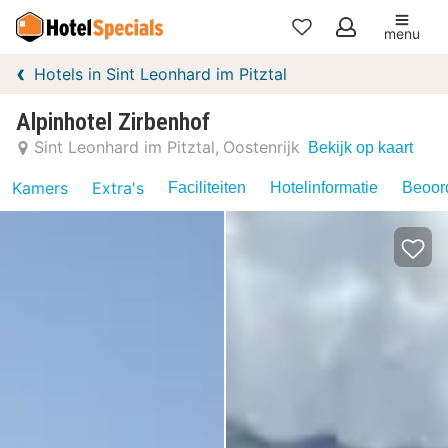
menu
Mijn
Hotels in Sint Leonhard im Pitztal
favorieten
Alpinhotel Zirbenhof
Sint Leonhard im Pitztal
Oostenrijk
Bekijk op kaart
Kamers
Extra's
Faciliteiten
Hotelinformatie
Beoord