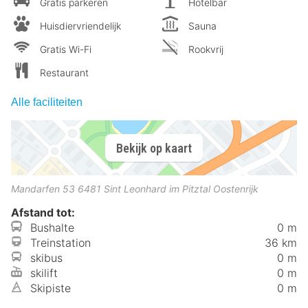
Gratis parkeren
Hotelbar
Huisdiervriendelijk
Sauna
Gratis Wi-Fi
Rookvrij
Restaurant
Alle faciliteiten
Bekijk op kaart
Mandarfen 53
6481
Sint Leonhard im Pitztal
Oostenrijk
Afstand tot:
Bushalte
0 m
Treinstation
36 km
skibus
0 m
skilift
0 m
Skipiste
0 m