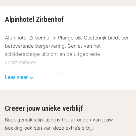
Alpinhotel Zirbenhof
Alpinhotel Zirbenhof in Plangeroß, Oostenrijk biedt een
betoverende bergervaring. Geniet van het
schilderachtige uitzicht en de uitgebreide
voorzieningen.
Ligging Alpinhotel Zirbenhof
Lees meer
Gelegen in Mandarfen, Plangeroß, biedt Alpinhotel
Zirbenhof een perfecte uitvalsbasis voor
bergavonturen. Hier zijn enkele nabijgelegen
Creëer jouw unieke verblijf
bezienswaardigheden:
Boek gemakkelijk tijdens het afronden van jouw
Wandel- en fietspaden in de directe omgeving
boeking ook één van deze extra’s erbij.
Rifflsee Ski Resort - 100 meter