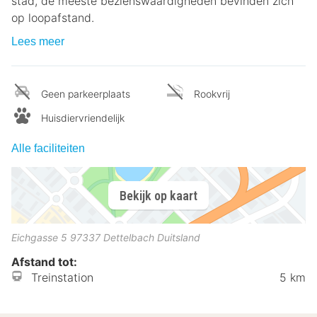
stad, de meeste bezienswaardigheden bevinden zich
op loopafstand.
Lees meer
Geen parkeerplaats
Rookvrij
Huisdiervriendelijk
Alle faciliteiten
Bekijk op kaart
Eichgasse 5
97337
Dettelbach
Duitsland
Afstand tot:
Treinstation
5 km