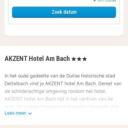
incl. citytax
voor Standaard Kamer
Zoek datum
AKZENT Hotel Am Bach
, 3 Sterren
In het oude gedeelte van de Duitse historische stad
Dettelbach vind je AKZENT hotel Am Bach. Geniet van
de schilderachtige omgeving rondom het hotel.
AKZENT Hotel Am Bach ligt in het centrum van de
stad, de meeste bezienswaardigheden bevinden zich
Lees meer
op loopafstand.
In AKZENT hotel Am Bach hangt een huiselijke sfeer.