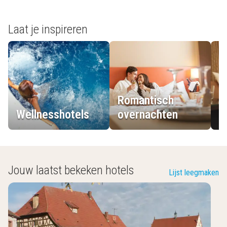
Laat je inspireren
Romantisch
Wellnesshotels
overnachten
L
Jouw laatst bekeken hotels
Lijst leegmaken