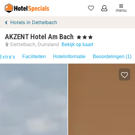
menu
Mijn
Hotels in Dettelbach
favorieten
AKZENT Hotel Am Bach
, 3 Sterren
Dettelbach
Duitsland
Bekijk op kaart
Extra's
Faciliteiten
Hotelinformatie
Beoordelingen (1)