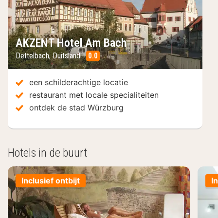
AKZENT Hotel Am Bach
Dettelbach
,
Duitsland
0.0
/10
een schilderachtige locatie
restaurant met locale specialiteiten
ontdek de stad Würzburg
Hotels in de buurt
Inclusief ontbijt
I