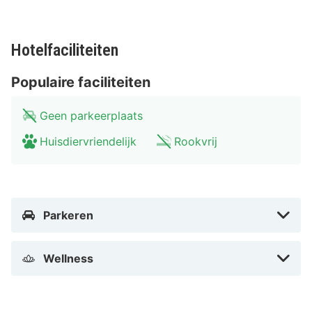
Bezoek hier de Würzburger Cathedral en verschillende
musea zoals Museum am Dom waar je moderne en
Hotelfaciliteiten
historische kunst kan bewonderen.
Populaire faciliteiten
Geen parkeerplaats
Huisdiervriendelijk
Rookvrij
Parkeren
Wellness