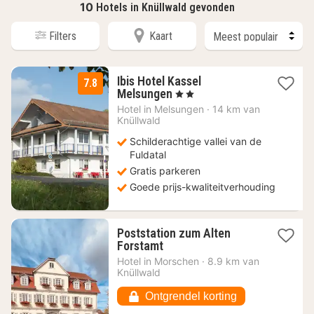
10
Hotels in Knüllwald gevonden
Filters
Kaart
Ibis Hotel Kassel
7.8
1
Melsungen
, 2 Sterren
nacht
Hotel in
Melsungen
·
14 km van
vanaf
Knüllwald
75
Schilderachtige vallei van de
€
Fuldatal
Gratis parkeren
Goede prijs-kwaliteitverhouding
Poststation zum Alten
1
Forstamt
nacht
Hotel in
Morschen
·
8.9 km van
vanaf
Knüllwald
91,83
€
Ontgrendel korting