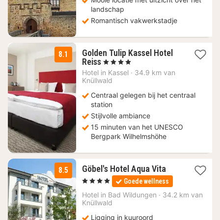
landschap
Romantisch vakwerkstadje
Golden Tulip Kassel Hotel
8.1
1
Reiss
, 4 Sterren
nacht
Hotel in
Kassel
·
34.9 km van
vanaf
Knüllwald
121,28
Centraal gelegen bij het centraal
€
station
Stijlvolle ambiance
15 minuten van het UNESCO
Bergpark Wilhelmshöhe
1
Göbel's Hotel Aqua Vita
8.5
nacht
, 4 Sterren
Goede wellness
vanaf
146,65
Hotel in
Bad Wildungen
·
34.2 km van
Knüllwald
€
Ligging in kuuroord