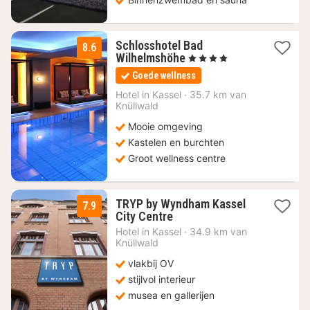
Schlosshotel Bad
8.6
1
Wilhelmshöhe
, 4 Sterren
nacht
Goede wellness
vanaf
162,75
Hotel in
Kassel
·
35.7 km van
Knüllwald
€
Mooie omgeving
Kastelen en burchten
Groot wellness centre
TRYP by Wyndham Kassel
7.9
1
City Centre
nacht
Hotel in
Kassel
·
34.9 km van
vanaf
Knüllwald
70,31
vlakbij OV
€
stijlvol interieur
musea en gallerijen