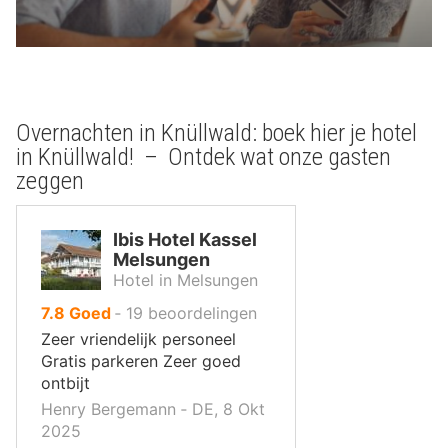
Overnachten in Knüllwald: boek hier je hotel
in Knüllwald! – Ontdek wat onze gasten
zeggen
Ibis Hotel Kassel
Melsungen
Hotel in Melsungen
uit
7.8
Goed
‐
19
beoordelingen
10
Zeer vriendelijk personeel
,
Gratis parkeren Zeer goed
ontbijt
Henry Bergemann ‐ DE, 8 Okt
2025