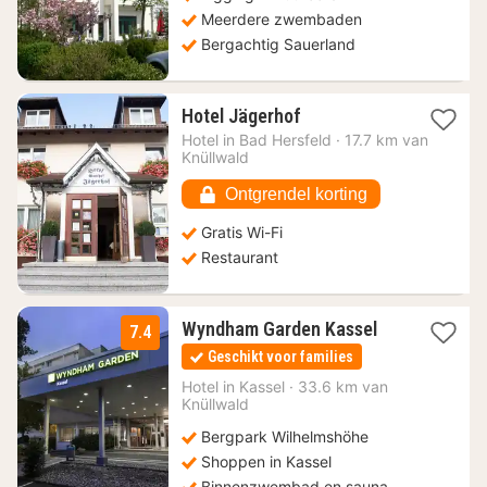
Meerdere zwembaden
Bergachtig Sauerland
1
Hotel Jägerhof
nacht
Hotel in
Bad Hersfeld
·
17.7 km van
vanaf
Knüllwald
85,98
€
Ontgrendel korting
Gratis Wi-Fi
Restaurant
1
Wyndham Garden Kassel
7.4
nacht
Geschikt voor families
vanaf
79,21
Hotel in
Kassel
·
33.6 km van
Knüllwald
€
Bergpark Wilhelmshöhe
Shoppen in Kassel
Binnenzwembad en sauna