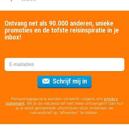
Ontvang net als 90.000 anderen, unieke
promoties en de tofste reisinspiratie in je
inbox!
Voor de nieuws
Schrijf mij in
Persoonsgegevens worden verwerkt volgens ons
privacy
statement
. Wil je de nieuwsbrief niet meer ontvangen? Dan kun
je je altijd gemakkelijk uitschrijven door onderaan de
nieuwsbrief op “afmelden” te klikken.