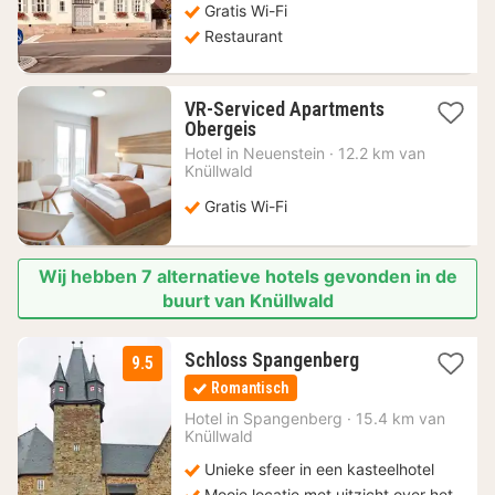
Gratis Wi-Fi
Restaurant
VR-Serviced Apartments
1
Obergeis
nacht
Hotel in
Neuenstein
·
12.2 km van
vanaf
Knüllwald
76,58
€
Gratis Wi-Fi
Wij hebben 7 alternatieve hotels gevonden in de
buurt van Knüllwald
1
Schloss Spangenberg
9.5
nacht
Romantisch
vanaf
179,20
Hotel in
Spangenberg
·
15.4 km van
Knüllwald
€
Unieke sfeer in een kasteelhotel
Mooie locatie met uitzicht over het