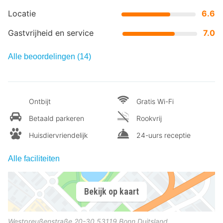
Locatie
6.6
Gastvrijheid en service
7.0
Alle beoordelingen (14)
Ontbijt
Gratis Wi-Fi
Betaald parkeren
Rookvrij
Huisdiervriendelijk
24-uurs receptie
Alle faciliteiten
Bekijk op kaart
Westpreußenstraße 20-30
53119
Bonn
Duitsland