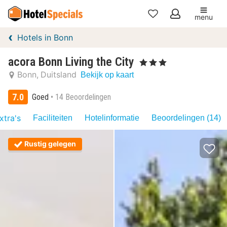
menu
Mijn
Hotels in Bonn
favorieten
acora Bonn Living the City
, 3 Sterren
Bonn
Duitsland
Bekijk op kaart
7.0
Goed
14 Beoordelingen
xtra's
Faciliteiten
Hotelinformatie
Beoordelingen (14)
Rustig gelegen