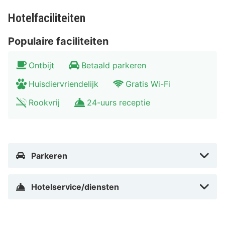
van Bonn. Ook is een dag naar Keulen een aanrader, de
stad is dichtbij en ook hier is genoeg te doen.
Hotelfaciliteiten
Populaire faciliteiten
Ontbijt
Betaald parkeren
Huisdiervriendelijk
Gratis Wi-Fi
Rookvrij
24-uurs receptie
Parkeren
Hotelservice/diensten