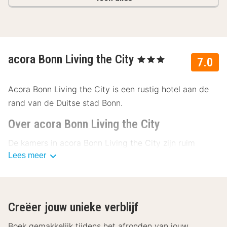
acora Bonn Living the City
, 3 Sterren
7.0
Acora Bonn Living the City is een rustig hotel aan de
rand van de Duitse stad Bonn.
Over acora Bonn Living the City
De kamers in acora Bonn Living the City zijn ruim
Lees meer
ingedeeld en beschikken over vele faciliteiten. Op de
kamers zijn onder andere een bureau, televisie, kluis,
een zitje en gratis wifi te vinden. In de appartementen
is daarnaast ook een kitchenette te vinden. De
Creëer jouw unieke verblijf
badkamers zijn allemaal voorzien van douche, föhn en
extra’s voor persoonlijke verzorging.
Boek gemakkelijk tijdens het afronden van jouw