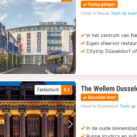
Rustig gelegen
Hotel in
Neuss
Toon op kaar
In het centrum van N
Vorige foto
Volgende foto
Eigen sfeervol restau
Citytrip Düsseldorf o
The Wellem Dussel
Fantastisch
9.1
Bijzonder hotel
Hotel in
Düsseldorf
Toon op 
In de oude binnensta
Vorige foto
Volgende foto
Ruime studio's en sui