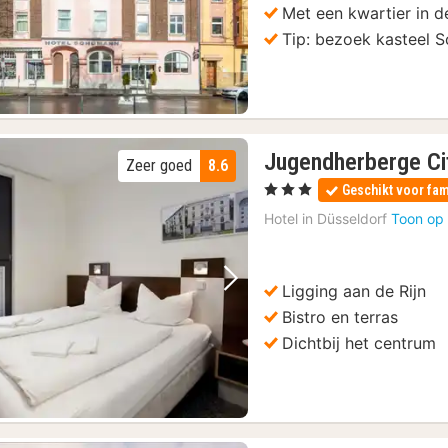
Met een kwartier in d
Tip: bezoek kasteel S
Jugendherberge Ci
Zeer goed
8.6
, 3 Sterren
Geschikt voor fam
Hotel in
Düsseldorf
Toon op 
Ligging aan de Rijn
Vorige foto
Volgende foto
Bistro en terras
Dichtbij het centrum