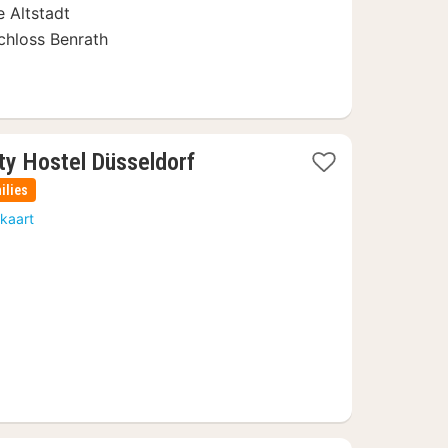
e Altstadt
chloss Benrath
3
ty Hostel Düsseldorf
nachten
ilies
vanaf
kaart
43
€