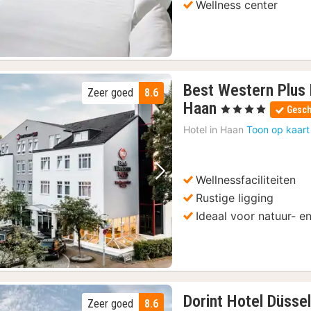
Wellness center
Best Western Plus 
Zeer goed
8.6
3
Haan
, 4 Sterren
Gesch
nachten
Hotel in
Haan
Toon op kaart
vanaf
109
€
Wellnessfaciliteiten
Vorige foto
Volgende foto
Rustige ligging
Ideaal voor natuur- e
Dorint Hotel Düsse
Zeer goed
8.6