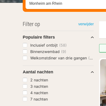
Zoek op hotel, regio of stad
Filter op
verwijder
Populaire filters
Inclusief ontbijt
(58)
Binnenzwembad
(9)
Welkomstdiner van drie gangen
(6)
Aantal nachten
2 nachten
3 nachten
4 nachten
7 nachten