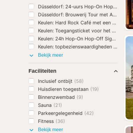
Düsseldorf: 24-uurs Hop-On Hop-Off tic
Düsseldorf: Brouwerij Tour met Alt Bier P
Keulen: Hard Rock Café met een vast men
Keulen: Toegangsticket voor het Choco
Keulen: 24h Hop-On Hop-Off Sightseeing 
Keulen: topbezienswaardigheden Rijncrui
Activiteiten
Bekijk meer
Faciliteiten
Inclusief ontbijt
(58)
Huisdieren toegestaan
(19)
Binnenzwembad
(9)
Sauna
(21)
Parkeergelegenheid
(42)
Fitness
(36)
Faciliteiten
Bekijk meer