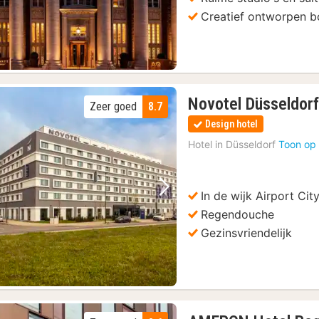
ket
(25)
Creatief ontworpen b
roeverijen
(25)
u voor lunch of diner
(16)
lademuseum
(16)
Bus Ticket
(16)
Novotel Düsseldorf
Zeer goed
8.7
se
(16)
Design hotel
Hotel in
Düsseldorf
Toon op 
In de wijk Airport Cit
Vorige foto
Volgende foto
Regendouche
Gezinsvriendelijk