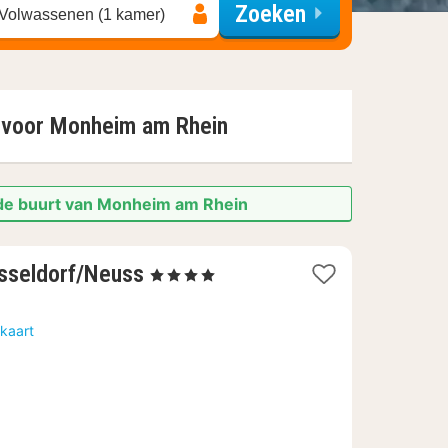
Zoeken
 Volwassenen (1 kamer)
 voor
Monheim am Rhein
 de buurt van Monheim am Rhein
2
üsseldorf/Neuss
, 4 Sterren
nachten
vanaf
kaart
119
€