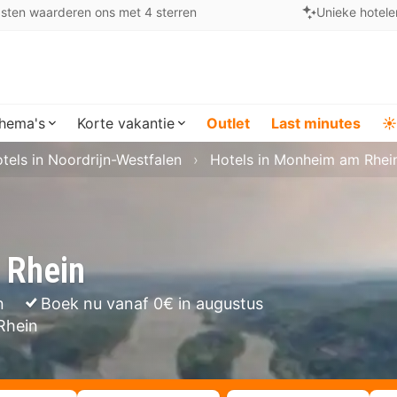
sten waarderen ons met 4 sterren
Unieke hotele
hema's
Korte vakantie
Outlet
Last minutes
☀️
tels in Noordrijn-Westfalen
Hotels in Monheim am Rhei
 Rhein
n
Boek nu vanaf 0€ in augustus
Rhein