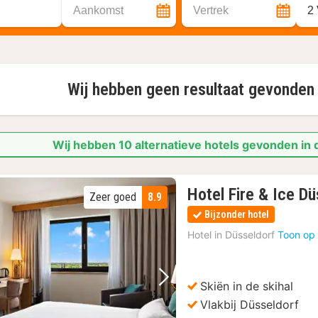
Aankomst
Vertrek
2
Wij hebben geen resultaat gevonden
Wij hebben 10 alternatieve hotels gevonden in
Hotel Fire & Ice D
Zeer goed
8.9
Bijzonder hotel
Hotel in
Düsseldorf
Toon op 
Skiën in de skihal
Vorige foto
Volgende foto
Vlakbij Düsseldorf