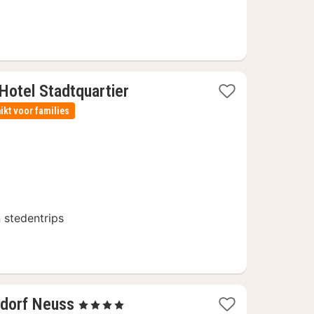
Hotel Stadtquartier
ikt voor families
n stedentrips
2
ldorf Neuss
, 4 Sterren