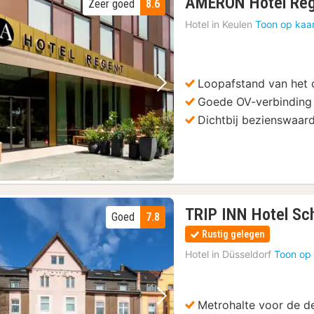
AMERON Hotel Reg
Zeer goed
8.6
Hotel in
Keulen
Toon op kaa
Loopafstand van het
Vorige foto
Volgende foto
Goede OV-verbinding
Dichtbij bezienswaar
TRIP INN Hotel S
Goed
7.8
Rustig gelegen
Hotel in
Düsseldorf
Toon op 
Metrohalte voor de d
Vorige foto
Volgende foto