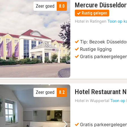
Mercure Düsseldor
Zeer goed
8.0
Rustig gelegen
Hotel in
Ratingen
Toon op k
Tip: Bezoek Düsseldo
Vorige foto
Volgende foto
Rustige ligging
Gratis parkeergelege
Hotel Restaurant N
Zeer goed
8.2
Hotel in
Wuppertal
Toon op 
Gratis parkeergelege