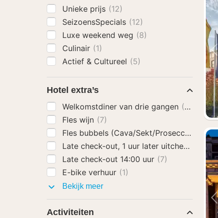
Unieke prijs
(12)
SeizoensSpecials
(12)
Luxe weekend weg
(8)
Culinair
(1)
Actief & Cultureel
(5)
Hotel extra’s
Welkomstdiner van drie gangen
(6)
Fles wijn
(7)
Fles bubbels (Cava/Sekt/Prosecco)
(7)
Late check-out, 1 uur later uitchecken
(8)
Late check-out 14:00 uur
(7)
E-bike verhuur
(1)
Hotel
Bekijk meer
extra’s
Activiteiten